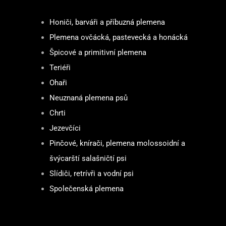
Honiči, barváři a příbuzná plemena
Plemena ovčácká, pastevecká a honácká
Špicové a primitivní plemena
Teriéři
Ohaři
Neuznaná plemena psů
Chrti
Jezevčíci
Pinčové, knírači, plemena molossoidní a
švýcarští salašničtí psi
Slídiči, retrívři a vodní psi
Společenská plemena