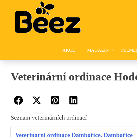
Skip
to
content
AKCE
MAGAZÍN
PLEME
Veterinární ordinace Hod
Seznam veterinárních ordinací
Veterinární ordinace Dambořice, Dambořice