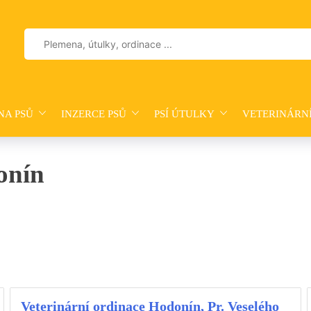
Vyhledávání
NA PSŮ
INZERCE PSŮ
PSÍ ÚTULKY
VETERINÁRN
onín
Veterinární ordinace Hodonín, Pr. Veselého