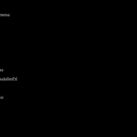
emena
na
salašničtí
si