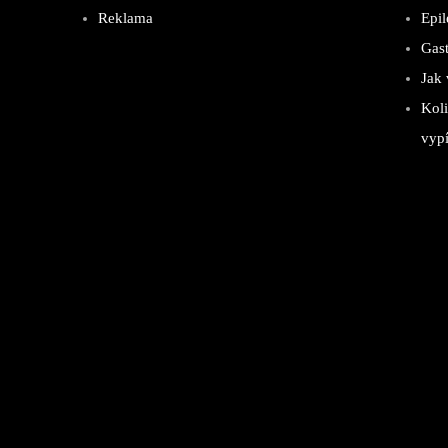
Reklama
Epil
Gast
Jak 
Kol
vypí