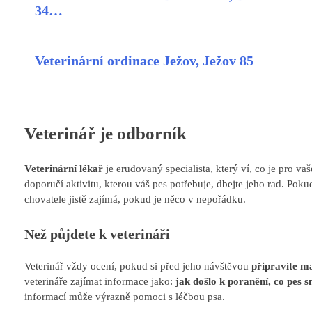
34…
Veterinární ordinace Ježov, Ježov 85
Veterinář je odborník
Veterinární lékař
je erudovaný specialista, který ví, co je pro v
doporučí aktivitu, kterou váš pes potřebuje, dbejte jeho rad. Pok
chovatele jistě zajímá, pokud je něco v nepořádku.
Než půjdete k veterináři
Veterinář vždy ocení, pokud si před jeho návštěvou
připravíte m
veterináře zajímat informace jako:
jak došlo k poranění, co pes s
informací může výrazně pomoci s léčbou psa.