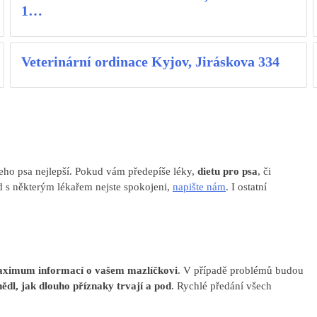
1…
Veterinární ordinace Kyjov, Jiráskova 334
ašeho psa nejlepší. Pokud vám předepíše léky,
dietu pro psa
, či
ud s některým lékařem nejste spokojeni,
napište nám
. I ostatní
aximum informací o vašem mazlíčkovi
. V případě problémů budou
nědl, jak dlouho příznaky trvají a pod
. Rychlé předání všech