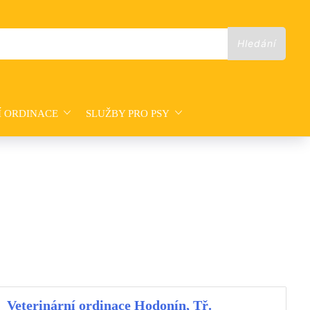
Í ORDINACE
SLUŽBY PRO PSY
Veterinární ordinace Hodonín, Tř.