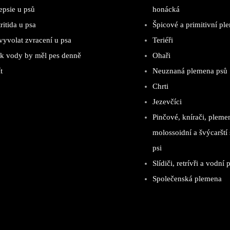
epsie u psů
honácká
ritida u psa
Špicové a primitivní pl
vyvolat zvracení u psa
Teriéři
ik vody by měl pes denně
Ohaři
t
Neuznaná plemena psů
Chrti
Jezevčíci
Pinčové, knírači, pleme
molossoidní a švýcarští 
psi
Slídiči, retrívři a vodní p
Společenská plemena