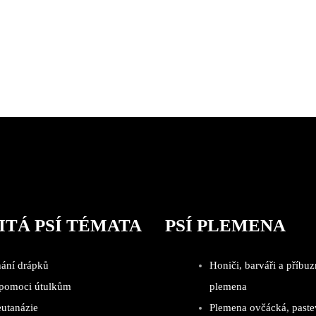
ITÁ PSÍ TÉMATA
PSÍ PLEMENA
hání drápků
Honiči, barváři a příbuz
 pomoci útulkům
plemena
eutanázie
Plemena ovčácká, paste