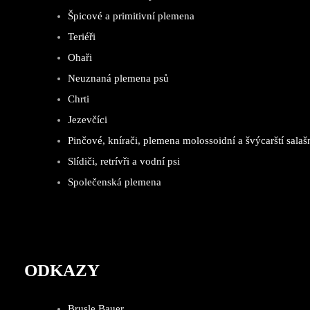
Špicové a primitivní plemena
Teriéři
Ohaři
Neuznaná plemena psů
Chrti
Jezevčíci
Pinčové, knírači, plemena molossoidní a švýcarští salašn
Slídiči, retrívři a vodní psi
Společenská plemena
ODKAZY
Brusle Bauer