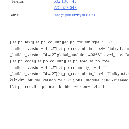
Telefon
602 190 445
775 577 647
email
info@psisluzbymaja.cz
[/et_pb_text][/et_pb_column][et_pb_column type=“1_2″
_builder_version=“4.4.2″][et_pb_code admin_label=“útulky bann
_builder_version=“4.4.2″ global_module=“40868″ saved_tabs=“al
[/et_pb_code][/et_pb_column][/et_pb_row][et_pb_row
_builder_version=“4.4.2″][et_pb_column type=“4_4″
_builder_version=“4.4.2″][et_pb_code admin_label=“Útulky návr
článků“ _builder_version=“4.4.2″ global_module=“40869″ saved_
[/et_pb_code][et_pb_text _builder_version=“4.4.2″]