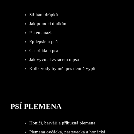
Stříhání drápků
Jak pomoci útulkům
Psí eutanázie
Epilepsie u psů
Gastritida u psa
Jak vyvolat zvracení u psa
Kolik vody by měl pes denně vypít
PSÍ PLEMENA
Honiči, barváři a příbuzná plemena
Plemena ovčácká, pastevecká a honácká