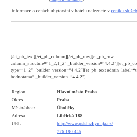
informace o cenách ubytování v hotelu naleznete v
ceníku služe
[/et_pb_text][/et_pb_column][/et_pb_row][et_pb_row
column_structure=“1_2,1_2″ _builder_version=“4.4.2″][et_pb_c
type=“1_2″ _builder_version=“4.4.2″][et_pb_text admin_label=“t
hodnotama“ _builder_version=“4.4.2″]
Region
Hlavní město Praha
Okres
Praha
Město/obec:
Úholičky
Adresa
Libčická 188
URL
http://www.psisluzbymaja.cz/
776 190 445