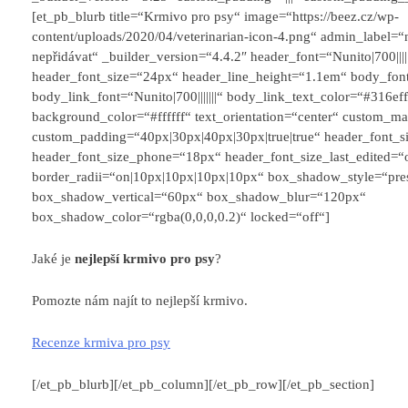
[et_pb_blurb title=“Krmivo pro psy“ image=“https://beez.cz/wp-
content/uploads/2020/04/veterinarian-icon-4.png“ admin_label=“
nepřidávat“ _builder_version=“4.4.2″ header_font=“Nunito|700|||||
header_font_size=“24px“ header_line_height=“1.1em“ body_font=“|
body_link_font=“Nunito|700|||||||“ body_link_text_color=“#316ef
background_color=“#ffffff“ text_orientation=“center“ custom_ma
custom_padding=“40px|30px|40px|30px|true|true“ header_font_si
header_font_size_phone=“18px“ header_font_size_last_edited=“
border_radii=“on|10px|10px|10px|10px“ box_shadow_style=“pre
box_shadow_vertical=“60px“ box_shadow_blur=“120px“
box_shadow_color=“rgba(0,0,0,0.2)“ locked=“off“]
Jaké je
nejlepší krmivo pro psy
?
Pomozte nám najít to nejlepší krmivo.
Recenze krmiva pro psy
[/et_pb_blurb][/et_pb_column][/et_pb_row][/et_pb_section]