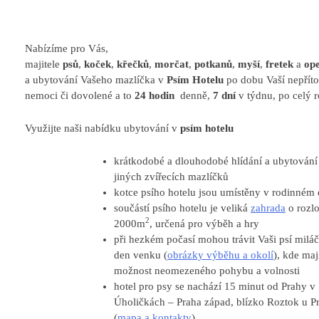
Nabízíme pro Vás,
majitele
psů
,
koček
,
křečků
,
morčat
,
potkanů
,
myší
,
fretek
a
op
a ubytování Vašeho mazlíčka v
Psím Hotelu
po dobu Vaší nepříto
nemoci či dovolené a to
24 hodin
denně,
7 dní
v týdnu, po celý r
Využijte naši nabídku ubytování v
psím hotelu
krátkodobé a dlouhodobé hlídání a ubytování
jiných zvířecích mazlíčků
kotce psího hotelu jsou umístěny v rodinném
součástí psího hotelu je veliká
zahrada
o rozl
2
2000m
, určená pro výběh a hry
při hezkém počasí mohou trávit Vaši psí miláč
den venku (
obrázky výběhu a okolí
), kde maj
možnost neomezeného pohybu a volnosti
hotel pro psy se nachází 15 minut od Prahy v
Úholičkách – Praha západ, blízko Roztok u P
(
mapa a kontakty
)