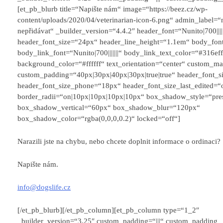
[et_pb_blurb title=“Napište nám“ image=“https://beez.cz/wp-
content/uploads/2020/04/veterinarian-icon-6.png“ admin_label=“
nepřidávat“ _builder_version=“4.4.2″ header_font=“Nunito|700|||||
header_font_size=“24px“ header_line_height=“1.1em“ body_font=“|
body_link_font=“Nunito|700|||||||“ body_link_text_color=“#316ef
background_color=“#ffffff“ text_orientation=“center“ custom_ma
custom_padding=“40px|30px|40px|30px|true|true“ header_font_si
header_font_size_phone=“18px“ header_font_size_last_edited=“
border_radii=“on|10px|10px|10px|10px“ box_shadow_style=“pre
box_shadow_vertical=“60px“ box_shadow_blur=“120px“
box_shadow_color=“rgba(0,0,0,0.2)“ locked=“off“]
Narazili jste na chybu, nebo chcete doplnit informace o ordinaci?
Napište nám.
info@dogslife.cz
[/et_pb_blurb][/et_pb_column][et_pb_column type=“1_2″
_builder_version=“3.25″ custom_padding=“|||“ custom_padding__