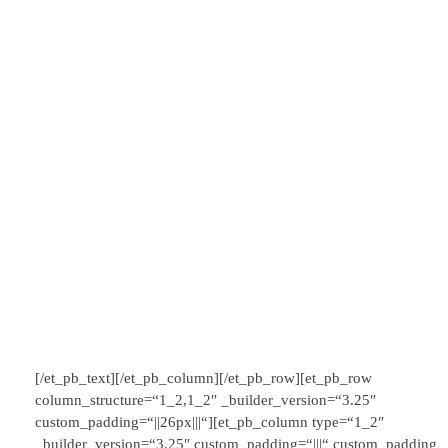
[/et_pb_text][/et_pb_column][/et_pb_row][et_pb_row
column_structure=“1_2,1_2″ _builder_version=“3.25″
custom_padding=“||26px|||“][et_pb_column type=“1_2″
_builder_version=“3.25″ custom_padding=“|||“ custom_padding__