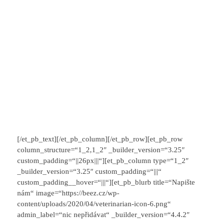
[/et_pb_text][/et_pb_column][/et_pb_row][et_pb_row
column_structure=“1_2,1_2″ _builder_version=“3.25″
custom_padding=“||26px|||“][et_pb_column type=“1_2″
_builder_version=“3.25″ custom_padding=“|||“
custom_padding__hover=“|||“][et_pb_blurb title=“Napište
nám“ image=“https://beez.cz/wp-
content/uploads/2020/04/veterinarian-icon-6.png“
admin_label=“nic nepřidávat“ _builder_version=“4.4.2″