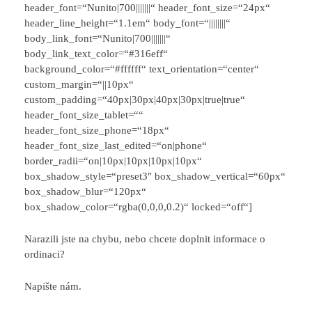
header_font=“Nunito|700|||||||“ header_font_size=“24px“
header_line_height=“1.1em“ body_font=“||||||||“
body_link_font=“Nunito|700|||||||“
body_link_text_color=“#316eff“
background_color=“#ffffff“ text_orientation=“center“
custom_margin=“||10px“
custom_padding=“40px|30px|40px|30px|true|true“
header_font_size_tablet=““
header_font_size_phone=“18px“
header_font_size_last_edited=“on|phone“
border_radii=“on|10px|10px|10px|10px“
box_shadow_style=“preset3″ box_shadow_vertical=“60px“
box_shadow_blur=“120px“
box_shadow_color=“rgba(0,0,0,0.2)“ locked=“off“]
Narazili jste na chybu, nebo chcete doplnit informace o
ordinaci?
Napište nám.