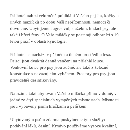
Psí hotel nabízí celoročně pohlídání Vašeho pejska, kočky a
jiných mazlíčků po dobu Vaší nepřítomnosti, nemoci či
dovolené. Ubytujeme i agresivní, služební, hlídací psy, ale
také i březí feny. O Vaše miláčky se postarají odborníci s 19
letou praxí v oblasti kynologie.
Psí hotel se nachází v pěkném a tichém prostředí u lesa.
Pejsci jsou dvakrát denně venčeni na přilehlé louce.
Venkovní kotce pro psy jsou zděné, ale také z železné
konstrukce s navazujícím výběhem. Prostory pro psy jsou
pravidelně desinfikovány.
Nabízíme také ubytování Vašeho miláčka přímo v domě, v
jedné ze čtyř speciálních vytápěných místnostech. Místnosti
jsou vybaveny psími hračkami a pelíškem.
Ubytovaným psům zdarma poskytneme tyto služby:
podávání léků, česání. Krmivo používáme vysoce kvalitní,