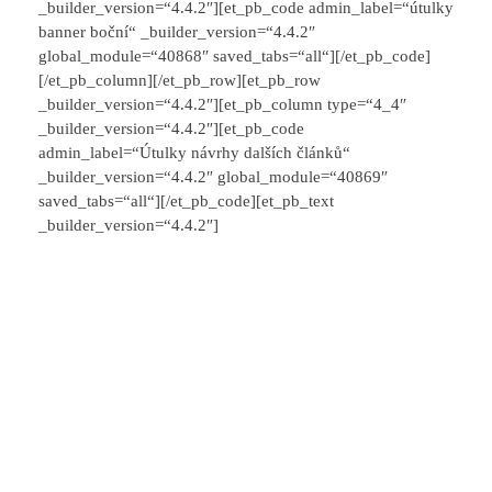
_builder_version=“4.4.2″][et_pb_code admin_label=“útulky
banner boční“ _builder_version=“4.4.2″
global_module=“40868″ saved_tabs=“all“][/et_pb_code]
[/et_pb_column][/et_pb_row][et_pb_row
_builder_version=“4.4.2″][et_pb_column type=“4_4″
_builder_version=“4.4.2″][et_pb_code
admin_label=“Útulky návrhy dalších článků“
_builder_version=“4.4.2″ global_module=“40869″
saved_tabs=“all“][/et_pb_code][et_pb_text
_builder_version=“4.4.2″]