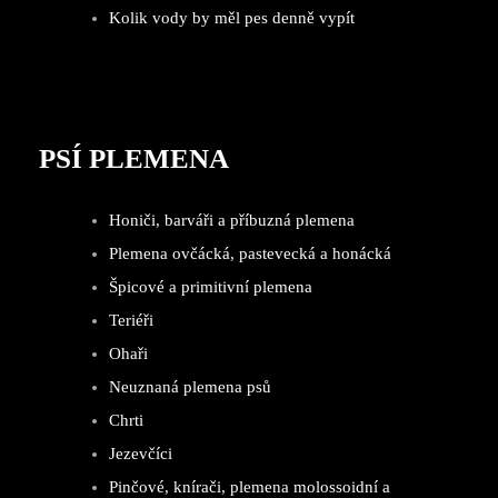
Kolik vody by měl pes denně vypít
PSÍ PLEMENA
Honiči, barváři a příbuzná plemena
Plemena ovčácká, pastevecká a honácká
Špicové a primitivní plemena
Teriéři
Ohaři
Neuznaná plemena psů
Chrti
Jezevčíci
Pinčové, knírači, plemena molossoidní a