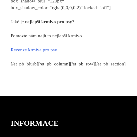
box_shadow_blur=“120px“
box_shadow_color=“rgba(0,0,0,0.2)“ locked=“off“]
Jaké je
nejlepší krmivo pro psy
?
Pomozte nám najít to nejlepší krmivo.
Recenze krmiva pro psy
[/et_pb_blurb][/et_pb_column][/et_pb_row][/et_pb_section]
INFORMACE