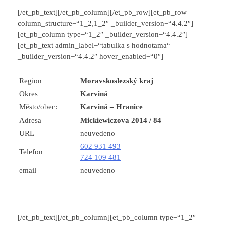
[/et_pb_text][/et_pb_column][/et_pb_row][et_pb_row
column_structure=“1_2,1_2″ _builder_version=“4.4.2″]
[et_pb_column type=“1_2″ _builder_version=“4.4.2″]
[et_pb_text admin_label=“tabulka s hodnotama“
_builder_version=“4.4.2″ hover_enabled=“0″]
Region
Moravskoslezský kraj
Okres
Karviná
Město/obec:
Karviná – Hranice
Adresa
Mickiewiczova 2014 / 84
URL
neuvedeno
602 931 493
Telefon
724 109 481
email
neuvedeno
[/et_pb_text][/et_pb_column][et_pb_column type=“1_2″