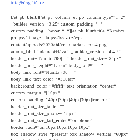
info@dogslife.cz
[/et_pb_blurb][/et_pb_column][et_pb_column type=“1_2″
_builder_version=“3.25″ custom_padding=“|||“
custom_padding__hover=“|||“][et_pb_blurb title=“Krmivo
pro psy“ image=“https://beez.cz/wp-
content/uploads/2020/04/veterinarian-icon-4.png“
admin_label=“nic nepřidávat“ _builder_version=“4.4.2″
header_font=“Nunito|700|||||||“ header_font_size=“24px“
header_line_height=“1.1em“ body_font=“||||||||“
body_link_font=“Nunito|700|||||||“
body_link_text_color=“#316eff“
background_color=“#ffffff“ text_orientation=“center“
custom_margin=“||10px“
custom_padding=“40px|30px|40px|30px|true|true“
header_font_size_tablet=““
header_font_size_phone=“18px“
header_font_size_last_edited=“on|phone“
border_radii=“on|10px|10px|10px|10px“
box_shadow_style=“preset3″ box_shadow_vertical=“60px“