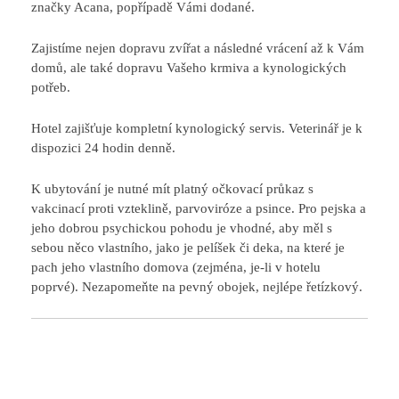
značky Acana, popřípadě Vámi dodané.
Zajistíme nejen dopravu zvířat a následné vrácení až k Vám
domů, ale také dopravu Vašeho krmiva a kynologických
potřeb.
Hotel zajišťuje kompletní kynologický servis. Veterinář je k
dispozici 24 hodin denně.
K ubytování je nutné mít platný očkovací průkaz s
vakcinací proti vzteklině, parvoviróze a psince. Pro pejska a
jeho dobrou psychickou pohodu je vhodné, aby měl s
sebou něco vlastního, jako je pelíšek či deka, na které je
pach jeho vlastního domova (zejména, je-li v hotelu
poprvé). Nezapomeňte na pevný obojek, nejlépe řetízkový.