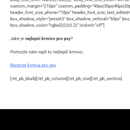
custom_margin=“||10px“ custom_padding=“40px|30px|40px|30px|
header_font_size_phone=“18px“ header_font_size_last_edited=
box_shadow_style=“preset3″ box_shadow_vertical=“60px“ bo
box_shadow_color=“rgba(0,0,0,0.2)“ locked=“off“]
Jaké je
nejlepší krmivo pro psy
?
Pomozte nám najít to nejlepší krmivo.
Recenze krmiva pro psy
[/et_pb_blurb][/et_pb_column][/et_pb_row][/et_pb_section]