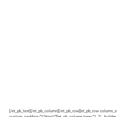
[/et_pb_text][/et_pb_column][/et_pb_row][et_pb_row column_st
custom_padding=“||26px|||“][et_pb_column type=“1_2″ _builder