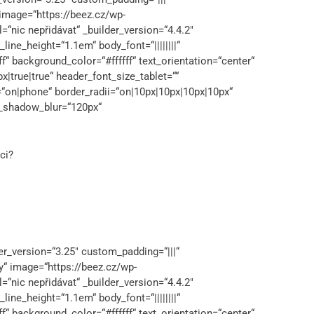
 image=“https://beez.cz/wp-
“nic nepřidávat“ _builder_version=“4.4.2″
line_height=“1.1em“ body_font=“||||||||“
ff“ background_color=“#ffffff“ text_orientation=“center“
true|true“ header_font_size_tablet=““
“on|phone“ border_radii=“on|10px|10px|10px|10px“
x_shadow_blur=“120px“
ci?
er_version=“3.25″ custom_padding=“|||“
y“ image=“https://beez.cz/wp-
“nic nepřidávat“ _builder_version=“4.4.2″
line_height=“1.1em“ body_font=“||||||||“
ff“ background_color=“#ffffff“ text_orientation=“center“