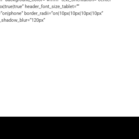
true|true“ header_font_size_tablet=““
“on|phone“ border_radii=“on|10px|10px|10px|10px“
x_shadow_blur=“120px“