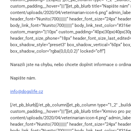
custom_padding__hover=“|||“][et_pb_blurb title=“Napište nám“
content/uploads/2020/04/veterinarian-icon-6.png“ admin_label=
header_font=“Nunito|700|||||||“ header_font_size=“24px“ header_
body_link_font=“Nunito|700|||||||“ body_link_text_color=“#316e
custom_margin=“||10px“ custom_padding=“40px|30px|40px|30px|
header_font_size_phone=“18px“ header_font_size_last_edited=
box_shadow_style=“preset3″ box_shadow_vertical=“60px“ bo
box_shadow_color=“rgba(0,0,0,0.2)“ locked=“off“]
Narazili jste na chybu, nebo chcete doplnit informace o ordina
Napište nám.
info@dogslife.cz
[/et_pb_blurb][/et_pb_column][et_pb_column type=“1_2″ _build
custom_padding__hover=“|||“][et_pb_blurb title=“Krmivo pro ps
content/uploads/2020/04/veterinarian-icon-4.png“ admin_label=
header_font=“Nunito|700|||||||“ header_font_size=“24px“ header_
body_link_font=“Nunito|700|||||||“ body_link_text_color=“#316e