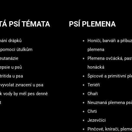
TÁ PSÍ TÉMATA
PSÍ PLEMENA
hání drápků
Honiči, barváři a příbu
 pomoci útulkům
plemena
 eutanázie
Plemena ovčácká, pas
epsie u psů
honácká
ritida u psa
Špicové a primitivní p
vyvolat zvracení u psa
Teriéři
ik vody by měl pes denně
Ohaři
t
Neuznaná plemena ps
Chrti
Jezevčíci
Pinčové, knírači, plem