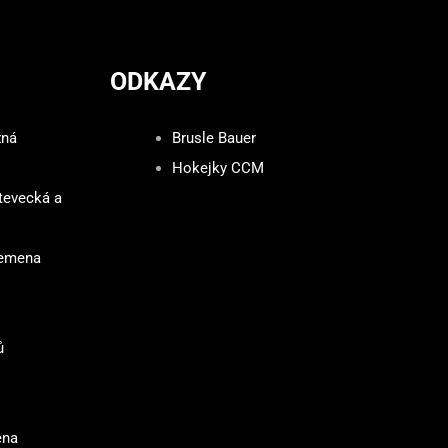
ODKAZY
zná
Brusle Bauer
Hokejky CCM
tevecká a
lemena
ů
ena