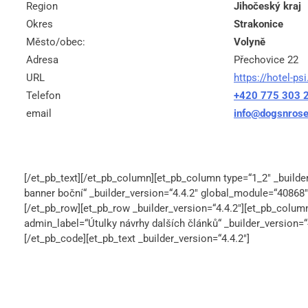
Region
Jihočeský kraj
Okres
Strakonice
Město/obec:
Volyně
Adresa
Přechovice 22
URL
https://hotel-psi
Telefon
+420 775 303 
email
info@dogsnrose
[/et_pb_text][/et_pb_column][et_pb_column type=“1_2″ _builde
banner boční“ _builder_version=“4.4.2″ global_module=“40868″
[/et_pb_row][et_pb_row _builder_version=“4.4.2″][et_pb_column
admin_label=“Útulky návrhy dalších článků“ _builder_version=
[/et_pb_code][et_pb_text _builder_version=“4.4.2″]