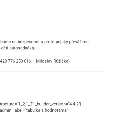
Dbáme na bezpečnost a proto pejsky převážíme
o děti autosedačka.
 +420 776 253 016 – Miloslav Růžička)
ucture=“1_2,1_2″ _builder_version=“4.4.2″]
t admin_label=“tabulka s hodnotama“