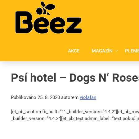
Skip
to
content
AKCE
MAGAZÍN
PLEM
Psí hotel – Dogs N‘ Rose
Publikováno 25. 8. 2020 autorem
violafan
[et_pb_section fb_built=“1″ _builder_version=“4.4.2″][et_pb_ro
_builder_version=“4.4.2″][et_pb_text admin_label=“text pokud je