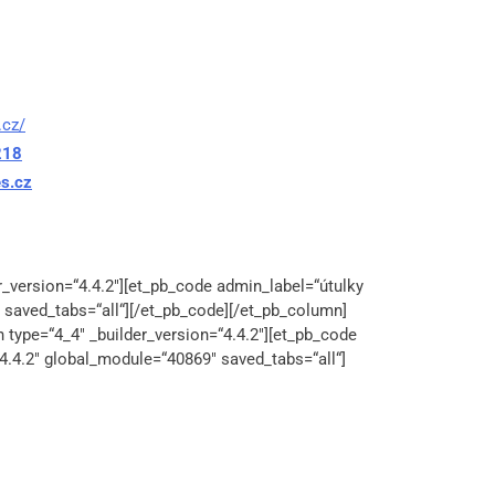
.cz/
218
s.cz
r_version=“4.4.2″][et_pb_code admin_label=“útulky
 saved_tabs=“all“][/et_pb_code][/et_pb_column]
 type=“4_4″ _builder_version=“4.4.2″][et_pb_code
“4.4.2″ global_module=“40869″ saved_tabs=“all“]