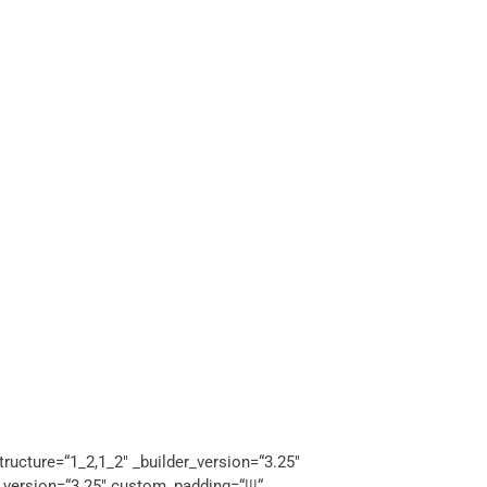
ructure=“1_2,1_2″ _builder_version=“3.25″
_version=“3.25″ custom_padding=“|||“