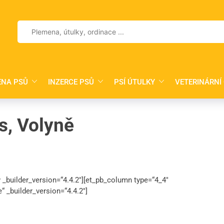
Vyhledávání
ENA PSŮ
INZERCE PSŮ
PSÍ ÚTULKY
VETERINÁRNÍ
s, Volyně
w _builder_version=“4.4.2″][et_pb_column type=“4_4″
“ _builder_version=“4.4.2″]