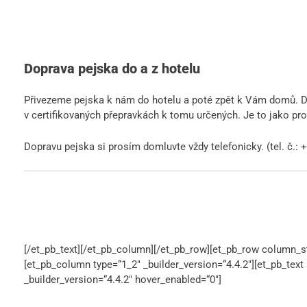
Doprava pejska do a z hotelu
Přivezeme pejska k nám do hotelu a poté zpět k Vám domů. 
v certifikovaných přepravkách k tomu určených. Je to jako pr
Dopravu pejska si prosím domluvte vždy telefonicky. (tel. č.:
[/et_pb_text][/et_pb_column][/et_pb_row][et_pb_row column_str
[et_pb_column type=“1_2″ _builder_version=“4.4.2″][et_pb_tex
_builder_version=“4.4.2″ hover_enabled=“0″]