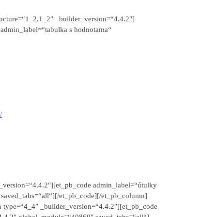
ucture=“1_2,1_2″ _builder_version=“4.4.2″]
 admin_label=“tabulka s hodnotama“
/
_version=“4.4.2″][et_pb_code admin_label=“útulky
saved_tabs=“all“][/et_pb_code][/et_pb_column]
n type=“4_4″ _builder_version=“4.4.2″][et_pb_code
4.4.2″ global_module=“40869″ saved_tabs=“all“]