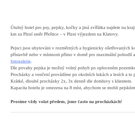
Útulný hotel pro psy, pejsky, kočky a jiná zvířátka najdete na kr
km za Plzní směr Přeštice – v Plzni výjezdem na Klatovy.
Pejsci jsou ubytováni v rozměrných a hygienicky ošetřovaných ko
přístavbě nebo v místnosti přímo v domě pro maximální pohodlí a
fotogalerie
.
Dle povahy pejska je možný volný pohyb po oploceném pozemku
Procházky a venčení provádíme po okolních lukách a lesích a to 
Krátké, dlouhé procházky 2x, 3x denně dle domluvy s klientem.
Kapacita hotelu je omezena na 8 míst, abychom se mohli pejskům
Prosíme vždy volat předem, jsme často na procházkách!