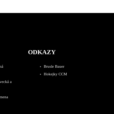
ODKAZY
ná
Brusle Bauer
Hokejky CCM
vecká a
emena