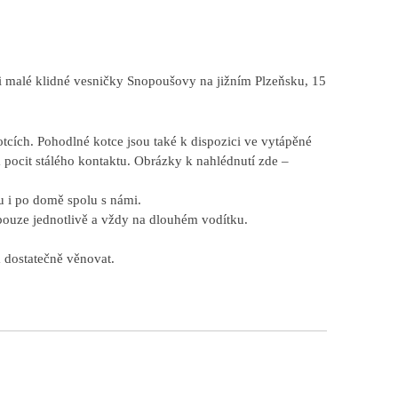
aji malé klidné vesničky Snopoušovy na jižním Plzeňsku, 15
tcích. Pohodlné kotce jsou také k dispozici ve vytápěné
 pocit stálého kontaktu. Obrázky k nahlédnutí zde –
 i po domě spolu s námi.
pouze jednotlivě a vždy na dlouhém vodítku.
 dostatečně věnovat.