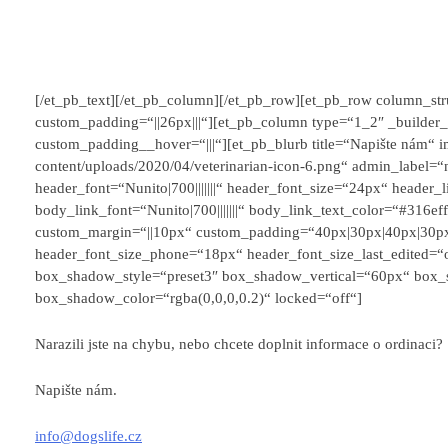
[/et_pb_text][/et_pb_column][/et_pb_row][et_pb_row column_str
custom_padding=“||26px|||“][et_pb_column type=“1_2″ _builder_
custom_padding__hover=“|||“][et_pb_blurb title=“Napište nám“ i
content/uploads/2020/04/veterinarian-icon-6.png“ admin_label=“n
header_font=“Nunito|700|||||||“ header_font_size=“24px“ header_li
body_link_font=“Nunito|700|||||||“ body_link_text_color=“#316eff
custom_margin=“||10px“ custom_padding=“40px|30px|40px|30px|t
header_font_size_phone=“18px“ header_font_size_last_edited=“
box_shadow_style=“preset3″ box_shadow_vertical=“60px“ box
box_shadow_color=“rgba(0,0,0,0.2)“ locked=“off“]
Narazili jste na chybu, nebo chcete doplnit informace o ordinaci?
Napište nám.
info@dogslife.cz