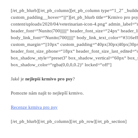
[/et_pb_blurb][/et_pb_column][et_pb_column type=“1_2″ _builde
custom_padding__hover=“|||“][et_pb_blurb title=“Krmivo pro psy
content/uploads/2020/04/veterinarian-icon-4.png“ admin_label=“n
header_font=“Nunito|700|||||||“ header_font_size=“24px“ header_li
body_link_font=“Nunito|700|||||||“ body_link_text_color=“#316eff
custom_margin=“||10px“ custom_padding=“40px|30px|40px|30px|t
header_font_size_phone=“18px“ header_font_size_last_edited=“
box_shadow_style=“preset3″ box_shadow_vertical=“60px“ box
box_shadow_color=“rgba(0,0,0,0.2)“ locked=“off“]
Jaké je
nejlepší krmivo pro psy
?
Pomozte nám najít to nejlepší krmivo.
Recenze krmiva pro psy
[/et_pb_blurb][/et_pb_column][/et_pb_row][/et_pb_section]