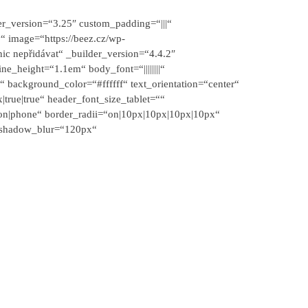
r_version=“3.25″ custom_padding=“|||“
“ image=“https://beez.cz/wp-
ic nepřidávat“ _builder_version=“4.4.2″
ne_height=“1.1em“ body_font=“||||||||“
“ background_color=“#ffffff“ text_orientation=“center“
rue|true“ header_font_size_tablet=““
on|phone“ border_radii=“on|10px|10px|10px|10px“
_shadow_blur=“120px“