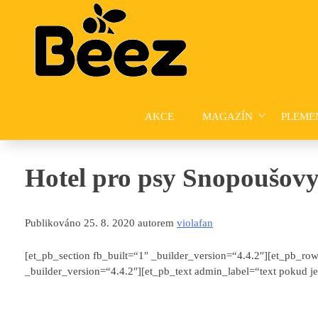
Skip
to
content
AKCE
MAGAZÍN
PLEME
Hotel pro psy Snopoušovy
Publikováno 25. 8. 2020 autorem
violafan
[et_pb_section fb_built=“1″ _builder_version=“4.4.2″][et_pb_r
_builder_version=“4.4.2″][et_pb_text admin_label=“text pokud je