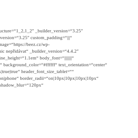
ucture=“1_2,1_2″ _builder_version=“3.25″
version=“3.25″ custom_padding=“|||“
mage=“https://beez.cz/wp-
ic nepřidávat“ _builder_version=“4.4.2″
ne_height=“1.1em“ body_font=“||||||||“
“ background_color=“#ffffff“ text_orientation=“center“
rue|true“ header_font_size_tablet=““
on|phone“ border_radii=“on|10px|10px|10px|10px“
_shadow_blur=“120px“