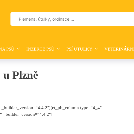
Vyhledávání
NA PSŮ
INZERCE PSŮ
PSÍ ÚTULKY
VETERINÁRN
 u Plzně
ow _builder_version=“4.4.2″][et_pb_column type=“4_4″
“ _builder_version=“4.4.2″]