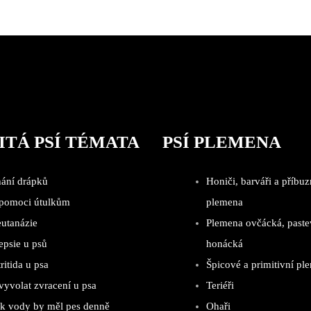
ITÁ PSÍ TÉMATA
PSÍ PLEMENA
hání drápků
Honiči, barváři a příbuz
 pomoci útulkům
plemena
eutanázie
Plemena ovčácká, paste
epsie u psů
honácká
ritida u psa
Špicové a primitivní pl
vyvolat zvracení u psa
Teriéři
ik vody by měl pes denně
Ohaři