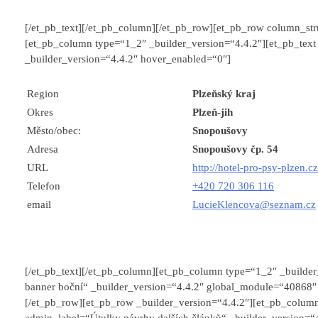
[/et_pb_text][/et_pb_column][/et_pb_row][et_pb_row column_str
[et_pb_column type=“1_2″ _builder_version=“4.4.2″][et_pb_text
_builder_version=“4.4.2″ hover_enabled=“0″]
Region
Plzeňský kraj
Okres
Plzeň-jih
Město/obec:
Snopoušovy
Adresa
Snopoušovy čp. 54
URL
http://hotel-pro-psy-plzen.cz
Telefon
+420 720 306 116
email
LucieKlencova@seznam.cz
[/et_pb_text][/et_pb_column][et_pb_column type=“1_2″ _builder
banner boční“ _builder_version=“4.4.2″ global_module=“40868″ 
[/et_pb_row][et_pb_row _builder_version=“4.4.2″][et_pb_colum
admin_label=“Útulky návrhy dalších článků“ _builder_version=“