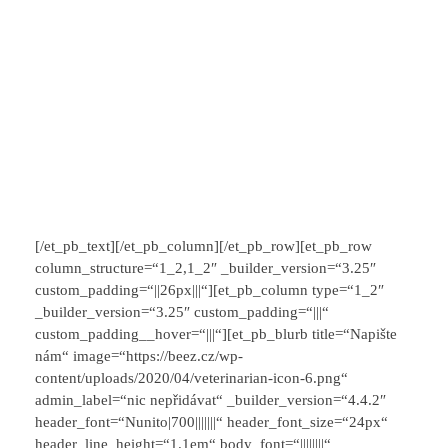
[/et_pb_text][/et_pb_column][/et_pb_row][et_pb_row
column_structure=“1_2,1_2″ _builder_version=“3.25″
custom_padding=“||26px|||“][et_pb_column type=“1_2″
_builder_version=“3.25″ custom_padding=“|||“
custom_padding__hover=“|||“][et_pb_blurb title=“Napište
nám“ image=“https://beez.cz/wp-
content/uploads/2020/04/veterinarian-icon-6.png“
admin_label=“nic nepřidávat“ _builder_version=“4.4.2″
header_font=“Nunito|700|||||||“ header_font_size=“24px“
header_line_height=“1.1em“ body_font=“||||||||“