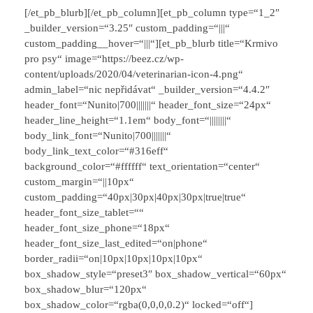
[/et_pb_blurb][/et_pb_column][et_pb_column type=“1_2″
_builder_version=“3.25″ custom_padding=“|||“
custom_padding__hover=“|||“][et_pb_blurb title=“Krmivo
pro psy“ image=“https://beez.cz/wp-
content/uploads/2020/04/veterinarian-icon-4.png“
admin_label=“nic nepřidávat“ _builder_version=“4.4.2″
header_font=“Nunito|700|||||||“ header_font_size=“24px“
header_line_height=“1.1em“ body_font=“||||||||“
body_link_font=“Nunito|700|||||||“
body_link_text_color=“#316eff“
background_color=“#ffffff“ text_orientation=“center“
custom_margin=“||10px“
custom_padding=“40px|30px|40px|30px|true|true“
header_font_size_tablet=““
header_font_size_phone=“18px“
header_font_size_last_edited=“on|phone“
border_radii=“on|10px|10px|10px|10px“
box_shadow_style=“preset3″ box_shadow_vertical=“60px“
box_shadow_blur=“120px“
box_shadow_color=“rgba(0,0,0,0.2)“ locked=“off“]