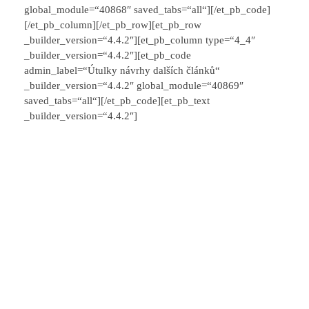
global_module=“40868″ saved_tabs=“all“][/et_pb_code]
[/et_pb_column][/et_pb_row][et_pb_row
_builder_version=“4.4.2″][et_pb_column type=“4_4″
_builder_version=“4.4.2″][et_pb_code
admin_label=“Útulky návrhy dalších článků“
_builder_version=“4.4.2″ global_module=“40869″
saved_tabs=“all“][/et_pb_code][et_pb_text
_builder_version=“4.4.2″]