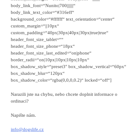
body_link_font=“Nunito|700|||||||“
body_link_text_color=“#316eff“
background_color=“#ffffff“ text_orientation=“center“
custom_margin=“||10px“
custom_padding=“40px|30px|40px|30px|true|true“
header_font_size_tablet=““
header_font_size_phone=“18px“
header_font_size_last_edited=“on|phone“
border_radii=“on|10px|10px|10px|10px“
box_shadow_style=“preset3″ box_shadow_vertical=“60px“
box_shadow_blur=“120px“
box_shadow_color=“rgba(0,0,0,0.2)“ locked=“off“]
Narazili jste na chybu, nebo chcete doplnit informace o
ordinaci?
Napište nám.
info@dogslife.cz