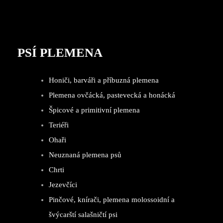
PSÍ PLEMENA
Honiči, barváři a příbuzná plemena
Plemena ovčácká, pastevecká a honácká
Špicové a primitivní plemena
Teriéři
Ohaři
Neuznaná plemena psů
Chrti
Jezevčíci
Pinčové, knírači, plemena molossoidní a
švýcarští salašničtí psi