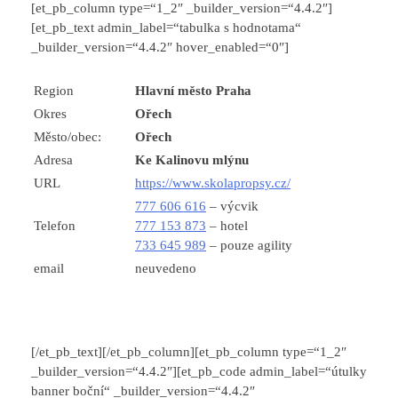
[et_pb_column type=“1_2″ _builder_version=“4.4.2″]
[et_pb_text admin_label=“tabulka s hodnotama“
_builder_version=“4.4.2″ hover_enabled=“0″]
Region
Hlavní město Praha
Okres
Ořech
Město/obec:
Ořech
Adresa
Ke Kalinovu mlýnu
URL
https://www.skolapropsy.cz/
777 606 616
– výcvik
Telefon
777 153 873
– hotel
733 645 989
– pouze agility
email
neuvedeno
[/et_pb_text][/et_pb_column][et_pb_column type=“1_2″
_builder_version=“4.4.2″][et_pb_code admin_label=“útulky
banner boční“ _builder_version=“4.4.2″