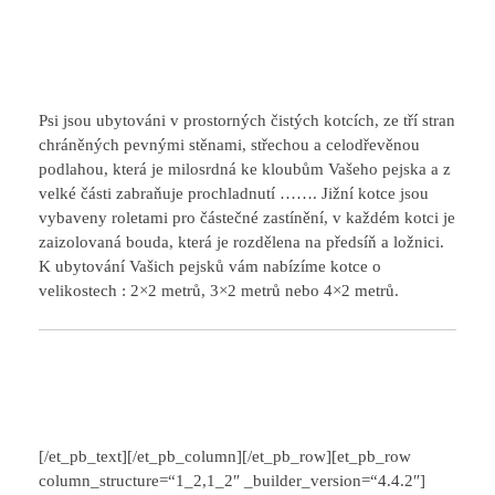
Psi jsou ubytováni v prostorných čistých kotcích, ze tří stran
chráněných pevnými stěnami, střechou a celodřevěnou
podlahou, která je milosrdná ke kloubům Vašeho pejska a z
velké části zabraňuje prochladnutí ……. Jižní kotce jsou
vybaveny roletami pro částečné zastínění, v každém kotci je
zaizolovaná bouda, která je rozdělena na předsíň a ložnici.
K ubytování Vašich pejsků vám nabízíme kotce o
velikostech : 2×2 metrů, 3×2 metrů nebo 4×2 metrů.
[/et_pb_text][/et_pb_column][/et_pb_row][et_pb_row
column_structure=“1_2,1_2″ _builder_version=“4.4.2″]