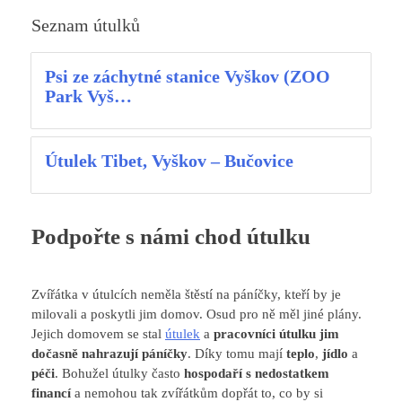
Seznam útulků
Psi ze záchytné stanice Vyškov (ZOO
Park Vyš…
Útulek Tibet, Vyškov – Bučovice
Podpořte s námi chod útulku
Zvířátka v útulcích neměla štěstí na páníčky, kteří by je
milovali a poskytli jim domov. Osud pro ně měl jiné plány.
Jejich domovem se stal
útulek
a
pracovníci útulku jim
dočasně nahrazují páníčky
. Díky tomu mají
teplo
,
jídlo
a
péči
. Bohužel útulky často
hospodaří s nedostatkem
financí
a nemohou tak zvířátkům dopřát to, co by si