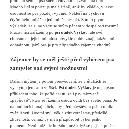
problém sehnat psa šitého člověku takzvaně na míru.
Mnoho lidí si pořizuje malé štěně, aniž by vědělo, v jakou
osobnost se pes později vyvine. Někteří na výchovu
čtyřnohého miláčka jednoduše nestačí. Z toho plyne
výsledek, že si ne vždy se svým pánem v dospělosti rozumí.
Pracovníci zařízení typu
psí útulek Vyškov
, ale své
chovance i jejich minulost obvykle dobře znají, takže umí
odhadnout, jaký pes je pro případného zájemce vhodný.
Zájemce by se měl ještě před výběrem psa
zamyslet nad svými možnostmi
Dalším mýtem je potom přesvědčení, že v útulcích se
vyskytují jen samí voříšci.
Psí útulek Vyškov
je nejlepším
příkladem toho, že pořídit si tu lze i psy takzvaně
„papírové“, kteří se řízením osudu ocitli bez svého pána. Je
na budoucích majitelích, aby před návštěvou psího útulku
zvážili svůj životní styl, věk a zdravotní stav, předešlé
zkušenosti, čemuž by měli přizpůsobit výběr psího
plemene. Není totiž nic horšího, než když se pejsek po čase