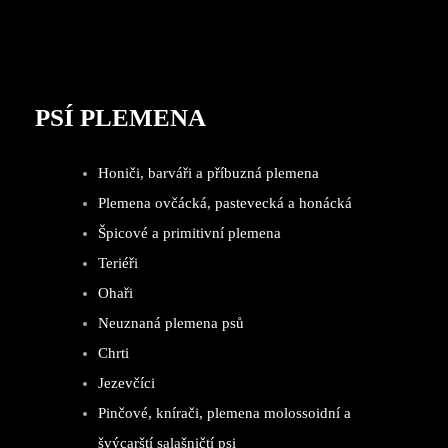
PSÍ PLEMENA
Honiči, barváři a příbuzná plemena
Plemena ovčácká, pastevecká a honácká
Špicové a primitivní plemena
Teriéři
Ohaři
Neuznaná plemena psů
Chrti
Jezevčíci
Pinčové, knírači, plemena molossoidní a
švýcarští salašničtí psi