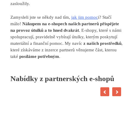
zasloužily.
Zamysleli jste se někdy nad tím,
jak jim pomoc
i? Stačí
málo!
Nákupem na e-shopech našich partnerů
přispějete
na provoz útulků a to hned dvakrát
. E-shopy, které s námi
spolupracují, pravidelně vybírají útulky, kterým poskytují
materiální a finanční pomoc. My navíc
z našich prostředků
,
které získáváme z inzerce partnerů věnujeme část, kterou
také
posíláme potřebným
.
Nabídky z partnerských e-shopů