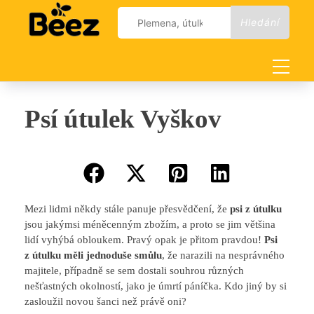
Skip
Vyhledávání
to
content
Psí útulek Vyškov
Mezi lidmi někdy stále panuje přesvědčení, že
psi z útulku
jsou jakýmsi méněcenným zbožím, a proto se jim většina
lidí vyhýbá obloukem. Pravý opak je přitom pravdou!
Psi
z útulku měli jednoduše smůlu
, že narazili na nesprávného
majitele, případně se sem dostali souhrou různých
nešťastných okolností, jako je úmrtí páníčka. Kdo jiný by si
zasloužil novou šanci než právě oni?