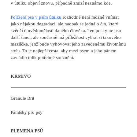
v útulku objeví znovu, případně zmizí neznámo kde.
Pořízení psa v psím útulku
rozhodně není možné vnímat
jako nějakou degradaci, ale naopak se jedná o čin, který
svědčí o uvědomělosti daného člověka. Ten poskytne psu
další šanci, ale současně má příležitost vybrat si takového
mazlíčka, jenž bude vyhovovat jeho zavedenému životnímu
stylu. To je nejlepší cesta, aby mezi psem a jeho pánem
zavládlo tolik potřebné souznění.
KRMIVO
Granule Brit
Pamlsky pro psy
PLEMENA PSŮ