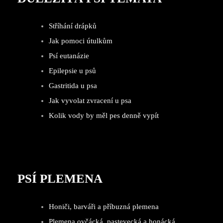
Stříhání drápků
Jak pomoci útulkům
Psí eutanázie
Epilepsie u psů
Gastritida u psa
Jak vyvolat zvracení u psa
Kolik vody by měl pes denně vypít
PSÍ PLEMENA
Honiči, barváři a příbuzná plemena
Plemena ovčácká, pastevecká a honácká