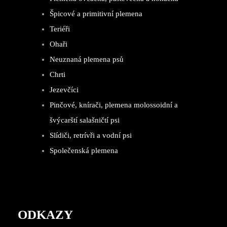
Špicové a primitivní plemena
Teriéři
Ohaři
Neuznaná plemena psů
Chrti
Jezevčíci
Pinčové, knírači, plemena molossoidní a
švýcarští salašničtí psi
Slídiči, retrívři a vodní psi
Společenská plemena
ODKAZY