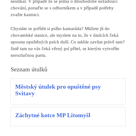
neutíkal. V případě že se jedná o dlouhodobé nežádoucí
chování, poraďte se s odborníkem a v případě potřeby
zvažte kastraci.
Chystáte se pořídit si psího kamaráda? Můžete jít do
chovatelské stanice, ale myslete na to, že v útulcích čeká
spousta opuštěných psích duší. Co takhle zavítat právě tam?
Jistě tam na vás čeká věrný psí přítel, se kterým vytvoříte
nerozlučnou partu.
Seznam útulků
Městský útulek pro opuštěné psy
Svitavy
Záchytné kotce MP Litomyšl