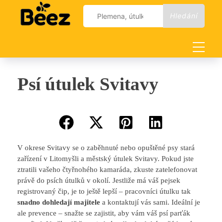
Skip
Vyhledávání
to
content
Psí útulek Svitavy
V okrese Svitavy se o zaběhnuté nebo opuštěné psy stará
zařízení v Litomyšli a městský útulek Svitavy. Pokud jste
ztratili vašeho čtyřnohého kamaráda, zkuste zatelefonovat
právě do psích útulků v okolí. Jestliže má váš pejsek
registrovaný čip, je to ještě lepší – pracovníci útulku tak
snadno dohledají majitele
a kontaktují vás sami. Ideální je
ale prevence – snažte se zajistit, aby vám váš psí parťák