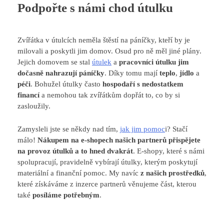
Podpořte s námi chod útulku
Zvířátka v útulcích neměla štěstí na páníčky, kteří by je
milovali a poskytli jim domov. Osud pro ně měl jiné plány.
Jejich domovem se stal
útulek
a
pracovníci útulku jim
dočasně nahrazují páníčky
. Díky tomu mají
teplo
,
jídlo
a
péči
. Bohužel útulky často
hospodaří s nedostatkem
financí
a nemohou tak zvířátkům dopřát to, co by si
zasloužily.
Zamysleli jste se někdy nad tím,
jak jim pomoc
i? Stačí
málo!
Nákupem na e-shopech našich partnerů
přispějete
na provoz útulků a to hned dvakrát
. E-shopy, které s námi
spolupracují, pravidelně vybírají útulky, kterým poskytují
materiální a finanční pomoc. My navíc
z našich prostředků
,
které získáváme z inzerce partnerů věnujeme část, kterou
také
posíláme potřebným
.