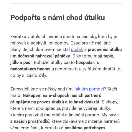
Podpořte s námi chod útulku
Zvířátka v útulcích neměla štěstí na páníčky, kteří by je
milovali a poskytli jim domov. Osud pro ně měl jiné
plány. Jejich domovem se stal
útulek
a
pracovníci útulku
jim dočasně nahrazují páníčky
. Díky tomu mají
teplo
,
jídlo
a
péči
. Bohužel útulky často
hospodaří s
nedostatkem financí
a nemohou tak zvířátkům dopřát to,
co by si zasloužily.
Zamysleli jste se někdy nad tím,
jak jim pomoc
i? Stačí
málo!
Nákupem na e-shopech našich partnerů
přispějete na provoz útulků a to hned dvakrát
. E-shopy,
které s námi spolupracují, pravidelně vybírají útulky,
kterým poskytují materiální a finanční pomoc. My navíc
z našich prostředků
, které získáváme z inzerce partnerů
věnujeme část, kterou také
posíláme potřebným
.