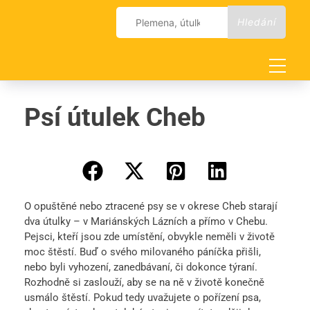
Skip
Vyhledávání
to
content
Psí útulek Cheb
O opuštěné nebo ztracené psy se v okrese Cheb starají
dva útulky – v Mariánských Lázních a přímo v Chebu.
Pejsci, kteří jsou zde umístění, obvykle neměli v životě
moc štěstí. Buď o svého milovaného páníčka přišli,
nebo byli vyhození, zanedbávaní, či dokonce týraní.
Rozhodně si zaslouží, aby se na ně v životě konečně
usmálo štěstí. Pokud tedy uvažujete o pořízení psa,