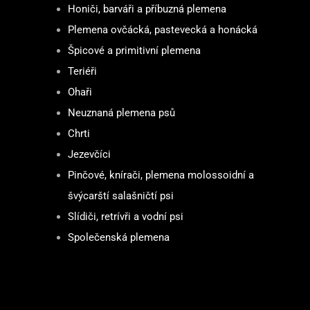
Honiči, barváři a příbuzná plemena
Plemena ovčácká, pastevecká a honácká
Špicové a primitivní plemena
Teriéři
Ohaři
Neuznaná plemena psů
Chrti
Jezevčíci
Pinčové, knírači, plemena molossoidní a
švýcarští salašničtí psi
Slídiči, retrívři a vodní psi
Společenská plemena