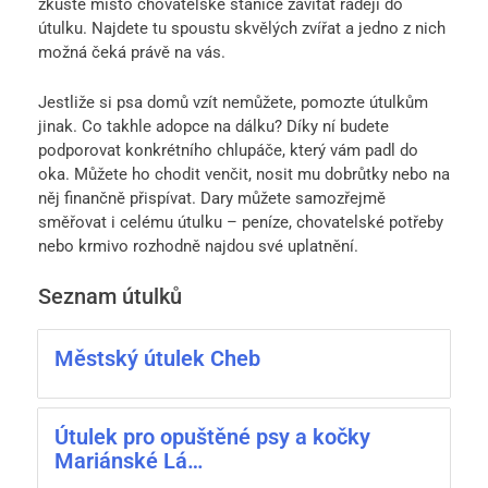
zkuste místo chovatelské stanice zavítat raději do
útulku. Najdete tu spoustu skvělých zvířat a jedno z nich
možná čeká právě na vás.
Jestliže si psa domů vzít nemůžete, pomozte útulkům
jinak. Co takhle adopce na dálku? Díky ní budete
podporovat konkrétního chlupáče, který vám padl do
oka. Můžete ho chodit venčit, nosit mu dobrůtky nebo na
něj finančně přispívat. Dary můžete samozřejmě
směřovat i celému útulku – peníze, chovatelské potřeby
nebo krmivo rozhodně najdou své uplatnění.
Seznam útulků
Městský útulek Cheb
Útulek pro opuštěné psy a kočky
Mariánské Lá…