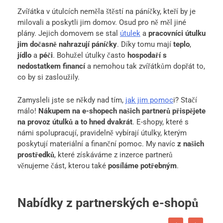
Zvířátka v útulcích neměla štěstí na páníčky, kteří by je
milovali a poskytli jim domov. Osud pro ně měl jiné
plány. Jejich domovem se stal
útulek
a
pracovníci útulku
jim dočasně nahrazují páníčky
. Díky tomu mají
teplo
,
jídlo
a
péči
. Bohužel útulky často
hospodaří s
nedostatkem financí
a nemohou tak zvířátkům dopřát to,
co by si zasloužily.
Zamysleli jste se někdy nad tím,
jak jim pomoc
i? Stačí
málo!
Nákupem na e-shopech našich partnerů
přispějete
na provoz útulků a to hned dvakrát
. E-shopy, které s
námi spolupracují, pravidelně vybírají útulky, kterým
poskytují materiální a finanční pomoc. My navíc
z našich
prostředků
, které získáváme z inzerce partnerů
věnujeme část, kterou také
posíláme potřebným
.
Nabídky z partnerských e-shopů