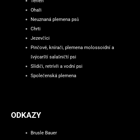
Teriéři
Ohaři
Neuznaná plemena psů
Chrti
Jezevčíci
Pinčové, knírači, plemena molossoidní a
švýcarští salašničtí psi
Slídiči, retrívři a vodní psi
Společenská plemena
ODKAZY
Brusle Bauer