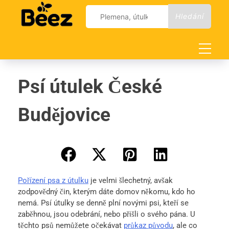
Skip
Vyhledávání
to
content
Psí útulek České
Budějovice
Pořízení psa z útulku
je velmi šlechetný, avšak
zodpovědný čin, kterým dáte domov někomu, kdo ho
nemá. Psí útulky se denně plní novými psi, kteří se
zaběhnou, jsou odebrání, nebo přišli o svého pána. U
těchto psů nemůžete očekávat
průkaz původu
, ale co