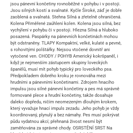
jsou pánevní končetiny rovnoběžné v pohybu i v postoji.
Jsou silných kostí a svalnaté. Kyčle Široké, záď je dobře
zaoblená a svalnatá. Stehna Silná a zřetelně ohraničená.
Kolena Přiměřené zaúhlení kolen. Kolena jsou silná, bez
vychýlení v pohybu či v postoji. Hlezna Silná a hluboko
posazená. Paspárky na pánevních končetinách mohou
být odstraněny. TLAPY Kompaktní, velké, kulaté a pevné,
s rohovitými polštářky. Nejsou vtočené dovnitř ani
vytočené ven. CHODY / POHYB Americký kokršpaněl, i
když je nejmenším zástupcem skupiny loveckých
španělů, musí mít pohyb typický pro loveckého psa.
Předpokladem dobrého kroku je rovnováha mezi
hrudními a pánevními končetinami. Zdrojem hnacího
impulsu jsou silné pánevní končetiny a pes má správně
formované plece a hrudní končetiny, takže dosahuje
daleko dopředu, ničím neomezeným dlouhým krokem,
který vyvažuje hnací impuls zezadu. Jeho pohyb je vždy
koordinovaný, plynulý a bez námahy. Pes musí pokrývat
půdu vydatnou akcí; přehnaná živost nesmí být
zaměňována za správné chody. OSRSTĚNÍ SRST Na