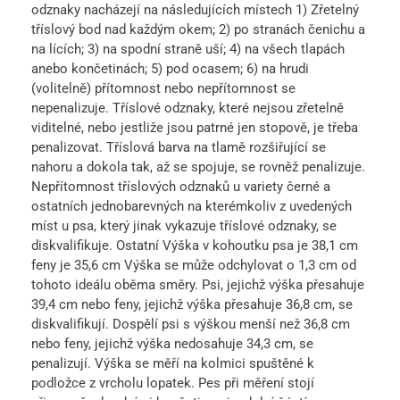
odznaky nacházejí na následujících místech 1) Zřetelný
tříslový bod nad každým okem; 2) po stranách čenichu a
na lících; 3) na spodní straně uší; 4) na všech tlapách
anebo končetinách; 5) pod ocasem; 6) na hrudi
(volitelně) přítomnost nebo nepřítomnost se
nepenalizuje. Tříslové odznaky, které nejsou zřetelně
viditelné, nebo jestliže jsou patrné jen stopově, je třeba
penalizovat. Tříslová barva na tlamě rozšiřující se
nahoru a dokola tak, až se spojuje, se rovněž penalizuje.
Nepřítomnost tříslových odznaků u variety černé a
ostatních jednobarevných na kterémkoliv z uvedených
míst u psa, který jinak vykazuje tříslové odznaky, se
diskvalifikuje. Ostatní Výška v kohoutku psa je 38,1 cm
feny je 35,6 cm Výška se může odchylovat o 1,3 cm od
tohoto ideálu oběma směry. Psi, jejichž výška přesahuje
39,4 cm nebo feny, jejichž výška přesahuje 36,8 cm, se
diskvalifikují. Dospělí psi s výškou menší než 36,8 cm
nebo feny, jejichž výška nedosahuje 34,3 cm, se
penalizují. Výška se měří na kolmici spuštěné k
podložce z vrcholu lopatek. Pes při měření stojí