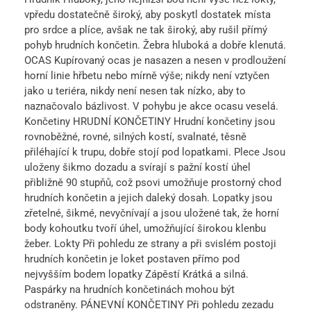
vpředu dostatečně široký, aby poskytl dostatek místa
pro srdce a plíce, avšak ne tak široký, aby rušil přímý
pohyb hrudních končetin. Žebra hluboká a dobře klenutá.
OCAS Kupírovaný ocas je nasazen a nesen v prodloužení
horní linie hřbetu nebo mírně výše; nikdy není vztyčen
jako u teriéra, nikdy není nesen tak nízko, aby to
naznačovalo bázlivost. V pohybu je akce ocasu veselá.
Končetiny HRUDNÍ KONČETINY Hrudní končetiny jsou
rovnoběžné, rovné, silných kostí, svalnaté, těsně
přiléhající k trupu, dobře stojí pod lopatkami. Plece Jsou
uloženy šikmo dozadu a svírají s pažní kostí úhel
přibližně 90 stupňů, což psovi umožňuje prostorný chod
hrudních končetin a jejich daleký dosah. Lopatky jsou
zřetelné, šikmé, nevyčnívají a jsou uložené tak, že horní
body kohoutku tvoří úhel, umožňující širokou klenbu
žeber. Lokty Při pohledu ze strany a při svislém postoji
hrudních končetin je loket postaven přímo pod
nejvyšším bodem lopatky Zápěstí Krátká a silná.
Paspárky na hrudních končetinách mohou být
odstraněny. PÁNEVNÍ KONČETINY Při pohledu zezadu