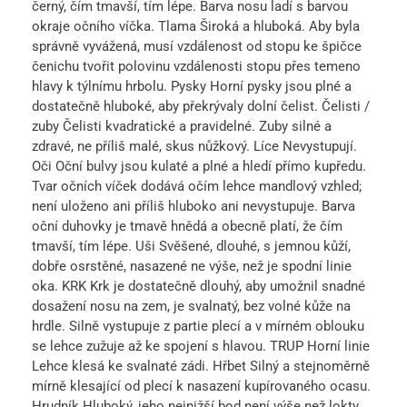
černý, čím tmavší, tím lépe. Barva nosu ladí s barvou
okraje očního víčka. Tlama Široká a hluboká. Aby byla
správně vyvážená, musí vzdálenost od stopu ke špičce
čenichu tvořit polovinu vzdálenosti stopu přes temeno
hlavy k týlnímu hrbolu. Pysky Horní pysky jsou plné a
dostatečně hluboké, aby překrývaly dolní čelist. Čelisti /
zuby Čelisti kvadratické a pravidelné. Zuby silné a
zdravé, ne příliš malé, skus nůžkový. Líce Nevystupují.
Oči Oční bulvy jsou kulaté a plné a hledí přímo kupředu.
Tvar očních víček dodává očím lehce mandlový vzhled;
není uloženo ani příliš hluboko ani nevystupuje. Barva
oční duhovky je tmavě hnědá a obecně platí, že čím
tmavší, tím lépe. Uši Svěšené, dlouhé, s jemnou kůží,
dobře osrstěné, nasazené ne výše, než je spodní linie
oka. KRK Krk je dostatečně dlouhý, aby umožnil snadné
dosažení nosu na zem, je svalnatý, bez volné kůže na
hrdle. Silně vystupuje z partie plecí a v mírném oblouku
se lehce zužuje až ke spojení s hlavou. TRUP Horní linie
Lehce klesá ke svalnaté zádi. Hřbet Silný a stejnoměrně
mírně klesající od plecí k nasazení kupírovaného ocasu.
Hrudník Hluboký, jeho nejnižší bod není výše než lokty,