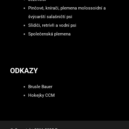
Pinčové, knírači, plemena molossoidní a
švýcarští salašničtí psi
Slídiči, retrívři a vodní psi
Společenská plemena
ODKAZY
Brusle Bauer
Hokejky CCM