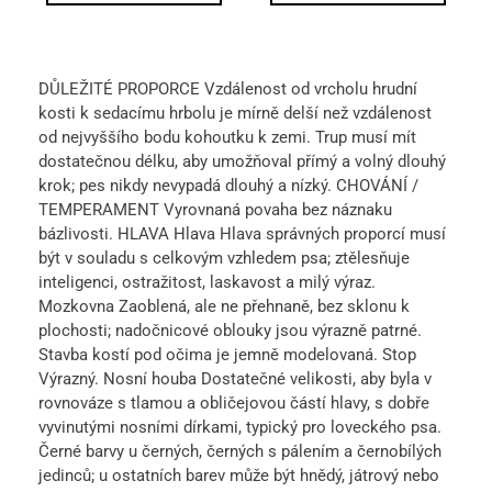
DŮLEŽITÉ PROPORCE Vzdálenost od vrcholu hrudní
kosti k sedacímu hrbolu je mírně delší než vzdálenost
od nejvyššího bodu kohoutku k zemi. Trup musí mít
dostatečnou délku, aby umožňoval přímý a volný dlouhý
krok; pes nikdy nevypadá dlouhý a nízký. CHOVÁNÍ /
TEMPERAMENT Vyrovnaná povaha bez náznaku
bázlivosti. HLAVA Hlava Hlava správných proporcí musí
být v souladu s celkovým vzhledem psa; ztělesňuje
inteligenci, ostražitost, laskavost a milý výraz.
Mozkovna Zaoblená, ale ne přehnaně, bez sklonu k
plochosti; nadočnicové oblouky jsou výrazně patrné.
Stavba kostí pod očima je jemně modelovaná. Stop
Výrazný. Nosní houba Dostatečné velikosti, aby byla v
rovnováze s tlamou a obličejovou částí hlavy, s dobře
vyvinutými nosními dírkami, typický pro loveckého psa.
Černé barvy u černých, černých s pálením a černobílých
jedinců; u ostatních barev může být hnědý, játrový nebo