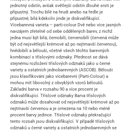
jednotný odstín, avšak světlejší odstín dlouhé srsti je
přípustný. Trochu bílé na hrudi anebo na hrdle je
přípustné; bílá kdekoliv jinde je diskvalifikující.
Vícebarevná varieta – parti-colour Dvě nebo více jasných
navzájem zřetelně od sebe oddělených barev, z nichž
jedna musí být bílá; černobílí, červenobílí (červená může
být od nejsvětlejší krémové až po nejtmavší červenou),
hnědobílí a bělouši, včetně všech těchto barevných
kombinací s tříslovými odznaky. Přednost se dává
stejnému rozložení tříslových odznaků jako u černé
variety a ostatních jednobarevných (ASCOB). Bělouši
jsou klasifikováni jako vícebarevní (Parti-Colour) a
mohou mít libovolný z obvyklých vzorů běloušů.
Základní barva v rozsahu 90 a více procent je
diskvalifikující. Tříslové odznaky Barva tříslových
odznaků může dosahovat od nejsvětlejší krémové až po
nejtmavší červenou a je omezena na 10 nebo méně
procent barvy jedince. Tříslové odznaky překračující
tento rozsah jsou diskvalifikující. V případě tříslových
odznaků u černé variety a ostatních jednobarevných se