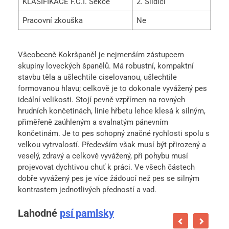
KLASIFIKACE F.C.I. Sekce
2. Slídiči
Pracovní zkouška
Ne
Všeobecně Kokršpaněl je nejmenším zástupcem
skupiny loveckých španělů. Má robustní, kompaktní
stavbu těla a ušlechtile ciselovanou, ušlechtile
formovanou hlavu; celkově je to dokonale vyvážený pes
ideální velikosti. Stojí pevně vzpřímen na rovných
hrudních končetinách, linie hřbetu lehce klesá k silným,
přiměřeně zaúhleným a svalnatým pánevním
končetinám. Je to pes schopný značné rychlosti spolu s
velkou vytrvalostí. Především však musí být přirozený a
veselý, zdravý a celkově vyvážený, při pohybu musí
projevovat dychtivou chuť k práci. Ve všech částech
dobře vyvážený pes je více žádoucí než pes se silným
kontrastem jednotlivých předností a vad.
Lahodné
psí pamlsky