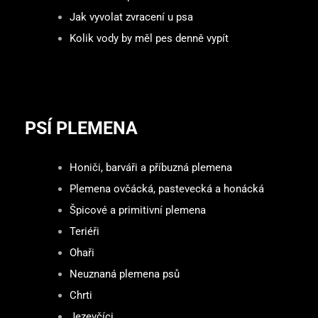
Jak vyvolat zvracení u psa
Kolik vody by měl pes denně vypít
PSÍ PLEMENA
Honiči, barváři a příbuzná plemena
Plemena ovčácká, pastevecká a honácká
Špicové a primitivní plemena
Teriéři
Ohaři
Neuznaná plemena psů
Chrti
Jezevčíci