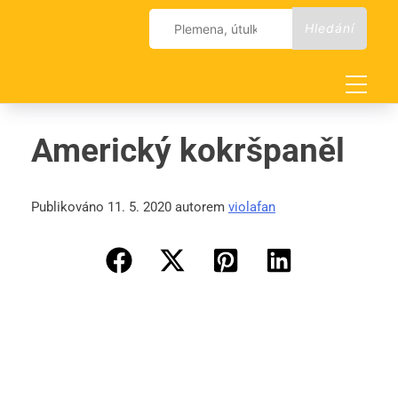
Skip
Vyhledávání
to
content
Americký kokršpaněl
Publikováno 11. 5. 2020 autorem
violafan