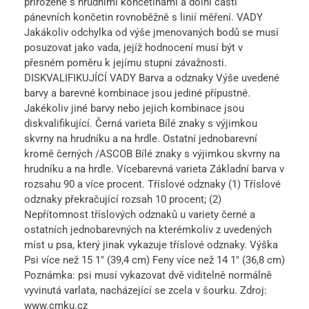
přirozeně s hrudními končetinami a dolní částí
pánevních končetin rovnoběžně s linií měření. VADY
Jakákoliv odchylka od výše jmenovaných bodů se musí
posuzovat jako vada, jejíž hodnocení musí být v
přesném poměru k jejímu stupni závažnosti.
DISKVALIFIKUJÍCÍ VADY Barva a odznaky Výše uvedené
barvy a barevné kombinace jsou jediné přípustné.
Jakékoliv jiné barvy nebo jejich kombinace jsou
diskvalifikující. Černá varieta Bílé znaky s výjimkou
skvrny na hrudníku a na hrdle. Ostatní jednobarevní
kromě černých /ASCOB Bílé znaky s výjimkou skvrny na
hrudníku a na hrdle. Vícebarevná varieta Základní barva v
rozsahu 90 a více procent. Tříslové odznaky (1) Tříslové
odznaky překračující rozsah 10 procent; (2)
Nepřítomnost tříslových odznaků u variety černé a
ostatních jednobarevných na kterémkoliv z uvedených
míst u psa, který jinak vykazuje tříslové odznaky. Výška
Psi více než 15 1″ (39,4 cm) Feny více než 14 1″ (36,8 cm)
Poznámka: psi musí vykazovat dvě viditelně normálně
vyvinutá varlata, nacházející se zcela v šourku. Zdroj:
www.cmku.cz