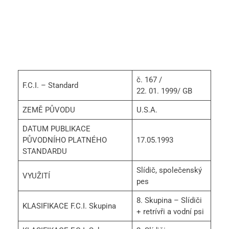
č. 167 /
F.C.I. – Standard
22. 01. 1999/ GB
ZEMĚ PŮVODU
U.S.A.
DATUM PUBLIKACE
PŮVODNÍHO PLATNÉHO
17.05.1993
STANDARDU
Slídič, společenský
VYUŽITÍ
pes
8. Skupina – Slídiči
KLASIFIKACE F.C.I. Skupina
+ retrívři a vodní psi