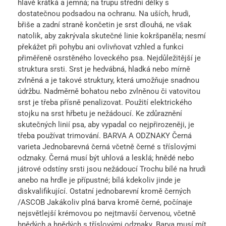
hlavě krátká a jemná; na trupu střední délky s
dostatečnou podsadou na ochranu. Na uších, hrudi,
břiše a zadní straně končetin je srst dlouhá, ne však
natolik, aby zakrývala skutečné linie kokršpaněla; nesmí
překážet při pohybu ani ovlivňovat vzhled a funkci
přiměřeně osrstěného loveckého psa. Nejdůležitější je
struktura srsti. Srst je hedvábná, hladká nebo mírně
zvlněná a je takové struktury, která umožňuje snadnou
údržbu. Nadměrně bohatou nebo zvlněnou či vatovitou
srst je třeba přísně penalizovat. Použití elektrického
stojku na srst hřbetu je nežádoucí. Ke zdůraznění
skutečných linií psa, aby vypadal co nejpřirozeněji, je
třeba používat trimování. BARVA A ODZNAKY Černá
varieta Jednobarevná černá včetně černé s tříslovými
odznaky. Černá musí být uhlová a lesklá; hnědé nebo
játrové odstíny srsti jsou nežádoucí Trochu bílé na hrudi
anebo na hrdle je přípustné; bílá kdekoliv jinde je
diskvalifikující. Ostatní jednobarevní kromě černých
/ASCOB Jakákoliv plná barva kromě černé, počínaje
nejsvětlejší krémovou po nejtmavší červenou, včetně
hnědých a hnědých s tříslovými odznaky. Barva musí mít