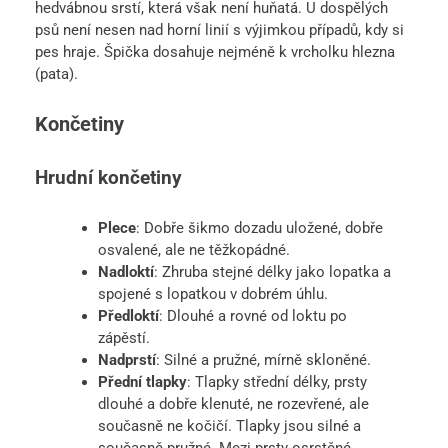
hedvábnou srstí, která však není huňatá. U dospělých
psů není nesen nad horní linií s výjimkou případů, kdy si
pes hraje. Špička dosahuje nejméně k vrcholku hlezna
(pata).
Končetiny
Hrudní končetiny
Plece
: Dobře šikmo dozadu uložené, dobře
osvalené, ale ne těžkopádné.
Nadloktí
: Zhruba stejné délky jako lopatka a
spojené s lopatkou v dobrém úhlu.
Předloktí
: Dlouhé a rovné od loktu po
zápěstí.
Nadprstí
: Silné a pružné, mírně skloněné.
Přední tlapky
: Tlapky střední délky, prsty
dlouhé a dobře klenuté, ne rozevřené, ale
současně ne kočičí. Tlapky jsou silné a