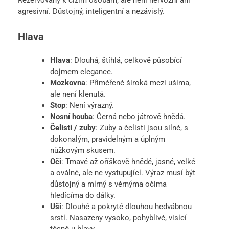
agresivní. Důstojný, inteligentní a nezávislý.
Hlava
Hlava
: Dlouhá, štíhlá, celkově působící
dojmem elegance.
Mozkovna
: Přiměřeně široká mezi ušima,
ale není klenutá.
Stop
: Není výrazný.
Nosní houba
: Černá nebo játrově hnědá.
Čelisti / zuby
: Zuby a čelisti jsou silné, s
dokonalým, pravidelným a úplným
nůžkovým skusem.
Oči
: Tmavé až oříškově hnědé, jasné, velké
a oválné, ale ne vystupující. Výraz musí být
důstojný a mírný s věrnýma očima
hledícíma do dálky.
Uši
: Dlouhé a pokryté dlouhou hedvábnou
srstí. Nasazeny vysoko, pohyblivé, visící
těsně u hlavy.