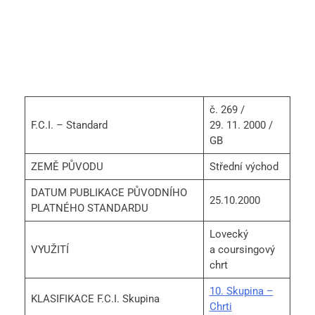
č. 269 /
F.C.I. – Standard
29. 11. 2000 /
GB
ZEMĚ PŮVODU
Střední východ
DATUM PUBLIKACE PŮVODNÍHO
25.10.2000
PLATNÉHO STANDARDU
Lovecký
VYUŽITÍ
a coursingový
chrt
10. Skupina –
KLASIFIKACE F.C.I. Skupina
Chrti