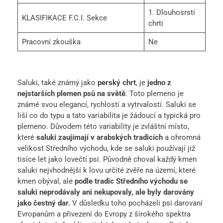
1. Dlouhosrstí
KLASIFIKACE F.C.I. Sekce
chrti
Pracovní zkouška
Ne
Saluki, také známý jako
perský chrt
, je
jedno z
nejstarších plemen psů na světě
. Toto plemeno je
známé svou elegancí, rychlostí a vytrvalostí. Saluki se
liší co do typu a tato variabilita je žádoucí a typická pro
plemeno. Důvodem této variability je zvláštní místo,
které
saluki zaujímají v arabských tradicích
a ohromná
velikost Středního východu, kde se saluki používají již
tisíce let jako lovečtí psi. Původně choval každý kmen
saluki nejvhodnější k lovu určité zvěře na území, které
kmen obýval, ale
podle tradic
Středního východu se
saluki neprodávaly ani nekupovaly, ale byly darovány
jako čestný dar.
V důsledku toho pocházeli psi darovaní
Evropanům a přivezení do Evropy z širokého spektra