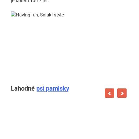
je kolem 10-17 let.
Lahodné
psí pamlsky