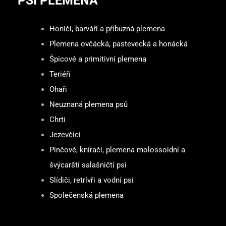
PSÍ PLEMENA
Honiči, barváři a příbuzná plemena
Plemena ovčácká, pastevecká a honácká
Špicové a primitivní plemena
Teriéři
Ohaři
Neuznaná plemena psů
Chrti
Jezevčíci
Pinčové, knírači, plemena molossoidní a
švýcarští salašničtí psi
Slídiči, retrívři a vodní psi
Společenská plemena