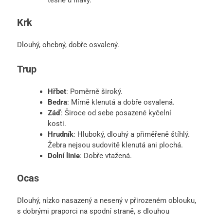
Krk
Dlouhý, ohebný, dobře osvalený.
Trup
Hřbet
: Poměrně široký.
Bedra
: Mírně klenutá a dobře osvalená.
Záď
: Široce od sebe posazené kyčelní
kosti.
Hrudník
: Hluboký, dlouhý a přiměřeně štíhlý.
Žebra nejsou sudovitě klenutá ani plochá.
Dolní linie
: Dobře vtažená.
Ocas
Dlouhý, nízko nasazený a nesený v přirozeném oblouku,
s dobrými praporci na spodní straně, s dlouhou