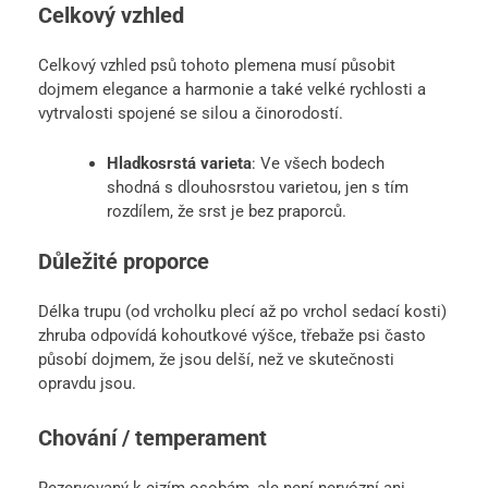
Celkový vzhled
Celkový vzhled psů tohoto plemena musí působit
dojmem elegance a harmonie a také velké rychlosti a
vytrvalosti spojené se silou a činorodostí.
Hladkosrstá varieta
: Ve všech bodech
shodná s dlouhosrstou varietou, jen s tím
rozdílem, že srst je bez praporců.
Důležité proporce
Délka trupu (od vrcholku plecí až po vrchol sedací kosti)
zhruba odpovídá kohoutkové výšce, třebaže psi často
působí dojmem, že jsou delší, než ve skutečnosti
opravdu jsou.
Chování / temperament
Rezervovaný k cizím osobám, ale není nervózní ani