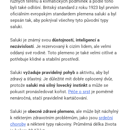
různých terénů a klimatických podmínek a podle toho
byli také odlišní. Britský standard z roku 1923 byl prvním
oficiálním evropským standardem plemena saluki a byl
sepsán tak, aby pokrýval všechny tyto původní typy
saluki.
Saluki je známý svou
důstojností, inteligencí a
nezávislostí
. Je rezervovaný k cizím lidem, ale velmi
oddaný své rodině. Toto plemeno je také velmi citlivé a
potřebuje klidné a stabilní prostředí.
Saluki
vyžaduje pravidelný pohyb
a aktivitu, aby byl
zdravý a šťastný. Je důležité mít dobře oplocený dvůr,
protože
saluki má silný lovecký instinkt
a může se
pokusit pronásledovat kořist.
Péče o srst
je poměrně
nenáročná, stačí pravidelné kartáčování.
Saluki je
obecně zdravé plemeno
, ale může být náchylný
k některým zdravotním problémům, jako jsou
srdeční
choroby
a některé typy rakoviny. Průměrná délka života