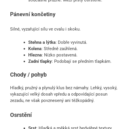
současně pružné. Mezi prsty osrstěné.
Pánevní končetiny
Silné, vyzařující sílu ve cvalu i skoku.
Stehna a lýtka
: Dobře vyvinutá.
Kolena
: Středně zaúhlená.
Hlezna
: Nízko postavená.
Zadní tlapky
: Podobají se předním tlapkám.
Chody / pohyb
Hladký, pružný a plynulý klus bez námahy. Lehký, vysoký,
vykazující velký dosah vpředu a odpovídající posun
zezadu, ne však povznesený ani těžkopádný.
Osrstění
Srst
: Hladká a měkká srst hedvábné textury,