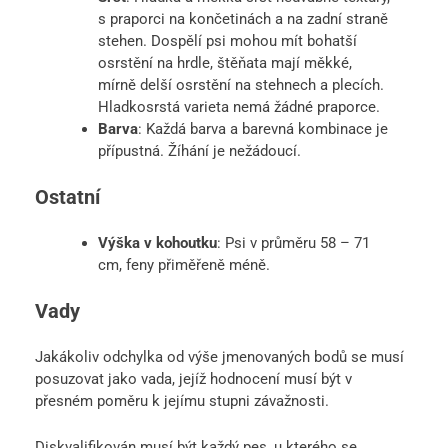
s praporci na končetinách a na zadní straně
stehen. Dospělí psi mohou mít bohatší
osrstění na hrdle, štěňata mají měkké,
mírně delší osrstění na stehnech a plecích.
Hladkosrstá varieta nemá žádné praporce.
Barva
: Každá barva a barevná kombinace je
přípustná. Žíhání je nežádoucí.
Ostatní
Výška v kohoutku
: Psi v průměru 58 – 71
cm, feny přiměřeně méně.
Vady
Jakákoliv odchylka od výše jmenovaných bodů se musí
posuzovat jako vada, jejíž hodnocení musí být v
přesném poměru k jejímu stupni závažnosti.
Diskvalifikován musí být každý pes, u kterého se