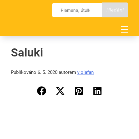
Skip
Vyhledávání
to
content
Saluki
Publikováno 6. 5. 2020 autorem
violafan