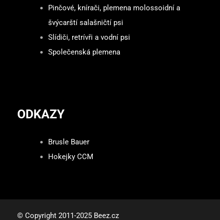
Pinčové, knírači, plemena molossoidní a
švýcarští salašničtí psi
Slídiči, retrívři a vodní psi
Společenská plemena
ODKAZY
Brusle Bauer
Hokejky CCM
© Copyright 2011-2025 Beez.cz