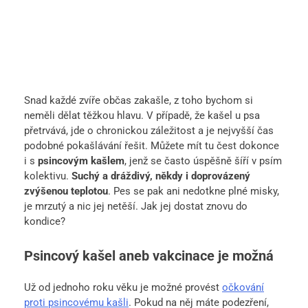
Snad každé zvíře občas zakašle, z toho bychom si
neměli dělat těžkou hlavu. V případě, že kašel u psa
přetrvává, jde o chronickou záležitost a je nejvyšší čas
podobné pokašlávání řešit. Můžete mít tu čest dokonce
i s
psincovým kašlem
, jenž se často úspěšně šíří v psím
kolektivu.
Suchý a dráždivý, někdy i doprovázený
zvýšenou teplotou
. Pes se pak ani nedotkne plné misky,
je mrzutý a nic jej netěší. Jak jej dostat znovu do
kondice?
Psincový kašel aneb vakcinace je možná
Už od jednoho roku věku je možné provést
očkování
proti psincovému kašli
. Pokud na něj máte podezření,