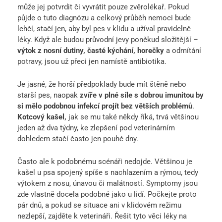
může jej potvrdit či vyvrátit pouze zvěrolékař. Pokud
půjde o tuto diagnózu a celkový průběh nemoci bude
lehčí, stačí jen, aby byl pes v klidu a užíval pravidelně
léky. Když ale budou průvodní jevy poněkud složitější –
výtok z nosní dutiny, časté kýchání, horečky
a odmítání
potravy, jsou už přeci jen namístě antibiotika.
Je jasné, že horší předpoklady bude mít štěně nebo
starší pes, naopak
zvíře v plné síle s dobrou imunitou by
si mělo podobnou infekcí projít bez větších problémů
.
Kotcový kašel,
jak se mu také někdy říká, trvá většinou
jeden až dva týdny, ke zlepšení pod veterinárním
dohledem stačí často jen pouhé dny.
Často ale k podobnému scénáři nedojde. Většinou je
kašel u psa spojený spíše s nachlazením a rýmou, tedy
výtokem z nosu, únavou či malátností. Symptomy jsou
zde vlastně docela podobné jako u lidí. Počkejte proto
pár dnů, a pokud se situace ani v klidovém režimu
nezlepší, zajděte k veterináři. Řešit tyto věci léky na