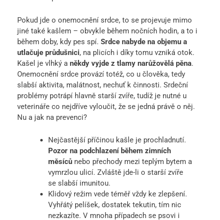
Pokud jde o onemocnění srdce, to se projevuje mimo
jiné také kašlem – obvykle během nočních hodin, a to i
během doby, kdy pes spí.
Srdce nabyde na objemu a
utlačuje průdušnici
, na plicích i díky tomu vzniká otok.
Kašel je vlhký a
někdy vyjde z tlamy narůžovělá pěna
.
Onemocnění srdce provází totéž, co u člověka, tedy
slabší aktivita, malátnost, nechuť k činnosti. Srdeční
problémy potrápí hlavně starší zvíře, tudíž je nutné u
veterináře co nejdříve vyloučit, že se jedná právě o něj.
Nu a jak na prevenci?
Nejčastější příčinou kašle je prochladnutí.
Pozor na podchlazení během zimních
měsíců
nebo přechody mezi teplým bytem a
vymrzlou ulicí. Zvláště jde-li o starší zvíře
se slabší imunitou.
Klidový režim vede téměř vždy ke zlepšení.
Vyhřátý pelíšek, dostatek tekutin, tím nic
nezkazíte. V mnoha případech se psovi i