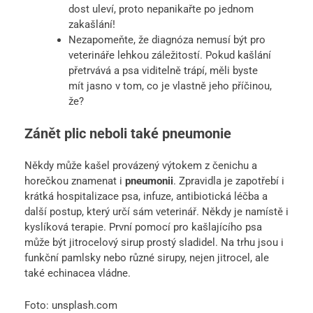
dost uleví, proto nepanikařte po jednom
zakašlání!
Nezapomeňte, že diagnóza nemusí být pro
veterináře lehkou záležitostí. Pokud kašlání
přetrvává a psa viditelně trápí, měli byste
mít jasno v tom, co je vlastně jeho příčinou,
že?
Zánět plic neboli také pneumonie
Někdy může kašel provázený výtokem z čenichu a
horečkou znamenat i
pneumonii
. Zpravidla je zapotřebí i
krátká hospitalizace psa, infuze, antibiotická léčba a
další postup, který určí sám veterinář. Někdy je namístě i
kyslíková terapie. První pomocí pro kašlajícího psa
může být jitrocelový sirup prostý sladidel. Na trhu jsou i
funkční pamlsky nebo různé sirupy, nejen jitrocel, ale
také echinacea vládne.
Foto: unsplash.com