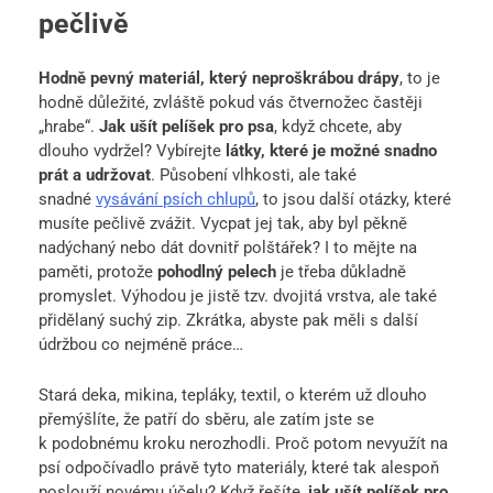
pečlivě
Hodně pevný materiál, který neproškrábou drápy
, to je
hodně důležité, zvláště pokud vás čtvernožec častěji
„hrabe“.
Jak ušít pelíšek pro psa
, když chcete, aby
dlouho vydržel? Vybírejte
látky, které je možné snadno
prát a udržovat
. Působení vlhkosti, ale také
snadné
vysávání psích chlupů
, to jsou další otázky, které
musíte pečlivě zvážit. Vycpat jej tak, aby byl pěkně
nadýchaný nebo dát dovnitř polštářek? I to mějte na
paměti, protože
pohodlný pelech
je třeba důkladně
promyslet. Výhodou je jistě tzv. dvojitá vrstva, ale také
přidělaný suchý zip. Zkrátka, abyste pak měli s další
údržbou co nejméně práce…
Stará deka, mikina, tepláky, textil, o kterém už dlouho
přemýšlíte, že patří do sběru, ale zatím jste se
k podobnému kroku nerozhodli. Proč potom nevyužít na
psí odpočívadlo právě tyto materiály, které tak alespoň
poslouží novému účelu? Když řešíte,
jak ušít pelíšek pro