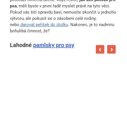
psa
, měli byste v první řadě myslet právě na tyto věci.
Pokud vás šití opravdu baví, nemusíte skončit u jednoho
výtvoru, ale pokusit se o zásobení celé rodiny,
nebo
darovat pelíšek do útulku
. Nakonec, je to nadmíru
bohulibá činnost, že?
Lahodné
pamlsky pro psy