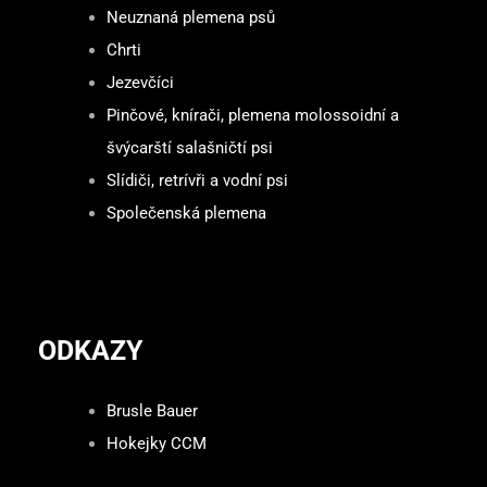
Neuznaná plemena psů
Chrti
Jezevčíci
Pinčové, knírači, plemena molossoidní a
švýcarští salašničtí psi
Slídiči, retrívři a vodní psi
Společenská plemena
ODKAZY
Brusle Bauer
Hokejky CCM