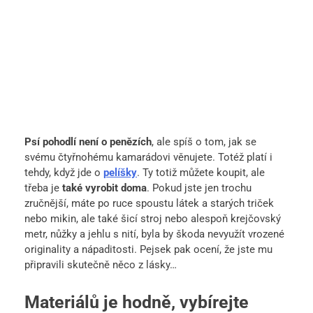
Psí pohodlí není o penězích
, ale spíš o tom, jak se
svému čtyřnohému kamarádovi věnujete. Totéž platí i
tehdy, když jde o
pelíšky
. Ty totiž můžete koupit, ale
třeba je
také vyrobit doma
. Pokud jste jen trochu
zručnější, máte po ruce spoustu látek a starých triček
nebo mikin, ale také šicí stroj nebo alespoň krejčovský
metr, nůžky a jehlu s nití, byla by škoda nevyužít vrozené
originality a nápaditosti. Pejsek pak ocení, že jste mu
připravili skutečně něco z lásky…
Materiálů je hodně, vybírejte