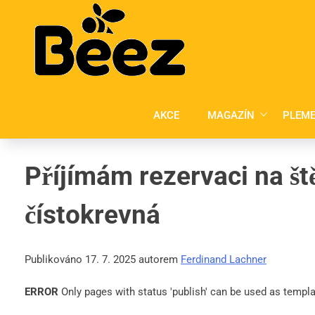
Skip
to
content
AKCE
MAGAZÍN
PLEME
Příjímám rezervaci na št
čístokrevná
Publikováno 17. 7. 2025 autorem
Ferdinand Lachner
ERROR
Only pages with status 'publish' can be used as templa