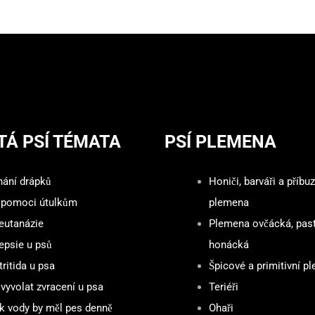
TÁ PSÍ TÉMATA
PSÍ PLEMENA
hání drápků
Honiči, barváři a příbu
 pomoci útulkům
plemena
 eutanázie
Plemena ovčácká, pas
epsie u psů
honácká
ritida u psa
Špicové a primitivní p
vyvolat zvracení u psa
Teriéři
ik vody by měl pes denně
Ohaři