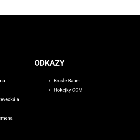
ODKAZY
zná
Brusle Bauer
Hokejky CCM
tevecká a
lemena