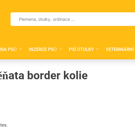
Vyhledávání
NA PSŮ
INZERCE PSŮ
PSÍ ÚTULKY
VETERINÁRNÍ
ěňata border kolie
tes.