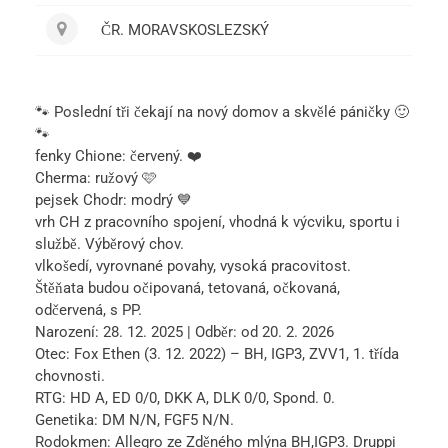
ČR. MORAVSKOSLEZSKÝ
🐾 Poslední tři čekají na nový domov a skvělé páničky 🙂
🐾
fenky Chione: červený. ❤️
Cherma: ružový 🩷
pejsek Chodr: modrý 💙
vrh CH z pracovního spojení, vhodná k výcviku, sportu i
službě. Výběrový chov.
vlkošedí, vyrovnané povahy, vysoká pracovitost.
Štěňata budou očipovaná, tetovaná, očkovaná,
odčervená, s PP.
Narození: 28. 12. 2025 | Odběr: od 20. 2. 2026
Otec: Fox Ethen (3. 12. 2022) – BH, IGP3, ZVV1, 1. třída
chovnosti.
RTG: HD A, ED 0/0, DKK A, DLK 0/0, Spond. 0.
Genetika: DM N/N, FGF5 N/N.
Rodokmen: Allegro ze Zděného mlýna BH,IGP3. Druppi