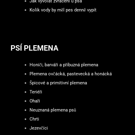
Jak vyvolat zvracení u psa
Kolik vody by měl pes denně vypít
PSÍ PLEMENA
Honiči, barváři a příbuzná plemena
Plemena ovčácká, pastevecká a honácká
Špicové a primitivní plemena
Teriéři
Ohaři
Neuznaná plemena psů
Chrti
Jezevčíci