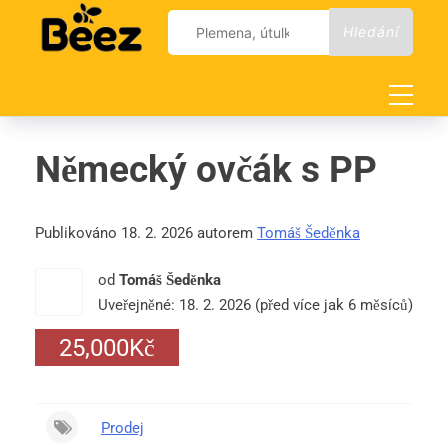
Skip
Vyhledávání
to
content
Německý ovčák s PP
Publikováno 18. 2. 2026 autorem
Tomáš Šeděnka
od
Tomáš Šeděnka
Uveřejněné: 18. 2. 2026 (před více jak 6 měsíců)
25,000Kč
Prodej