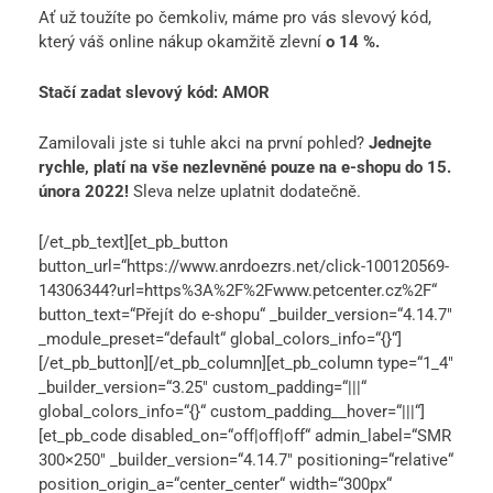
Ať už toužíte po čemkoliv, máme pro vás slevový kód,
který váš online nákup okamžitě zlevní
o 14 %.
Stačí zadat slevový kód: AMOR
Zamilovali jste si tuhle akci na první pohled?
Jednejte
rychle, platí na vše nezlevněné pouze na e-shopu do 15.
února 2022!
Sleva nelze uplatnit dodatečně.
[/et_pb_text][et_pb_button
button_url=“https://www.anrdoezrs.net/click-100120569-
14306344?url=https%3A%2F%2Fwww.petcenter.cz%2F“
button_text=“Přejít do e-shopu“ _builder_version=“4.14.7″
_module_preset=“default“ global_colors_info=“{}“]
[/et_pb_button][/et_pb_column][et_pb_column type=“1_4″
_builder_version=“3.25″ custom_padding=“|||“
global_colors_info=“{}“ custom_padding__hover=“|||“]
[et_pb_code disabled_on=“off|off|off“ admin_label=“SMR
300×250″ _builder_version=“4.14.7″ positioning=“relative“
position_origin_a=“center_center“ width=“300px“