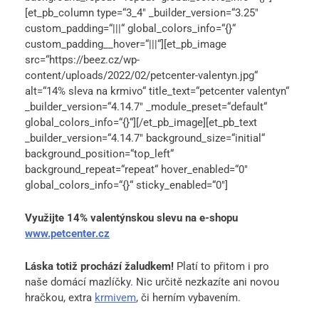
[et_pb_column type=“3_4″ _builder_version=“3.25″
custom_padding=“|||“ global_colors_info=“{}“
custom_padding__hover=“|||“][et_pb_image
src=“https://beez.cz/wp-
content/uploads/2022/02/petcenter-valentyn.jpg“
alt=“14% sleva na krmivo“ title_text=“petcenter valentyn“
_builder_version=“4.14.7″ _module_preset=“default“
global_colors_info=“{}“][/et_pb_image][et_pb_text
_builder_version=“4.14.7″ background_size=“initial“
background_position=“top_left“
background_repeat=“repeat“ hover_enabled=“0″
global_colors_info=“{}“ sticky_enabled=“0″]
Využijte 14% valentýnskou slevu na e-shopu
www.petcenter.cz
Láska totiž prochází žaludkem!
Platí to přitom i pro
naše domácí mazlíčky. Nic určitě nezkazíte ani novou
hračkou, extra
krmivem
, či herním vybavením.