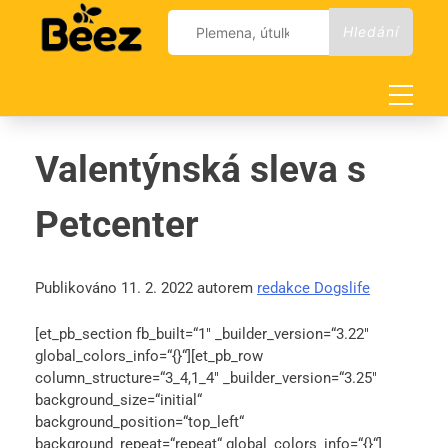
Skip
Vyhledávání
to
content
Valentýnská sleva s
Petcenter
Publikováno 11. 2. 2022 autorem
redakce Dogslife
[et_pb_section fb_built=“1″ _builder_version=“3.22″
global_colors_info=“{}“][et_pb_row
column_structure=“3_4,1_4″ _builder_version=“3.25″
background_size=“initial“
background_position=“top_left“
background_repeat=“repeat“ global_colors_info=“{}“]