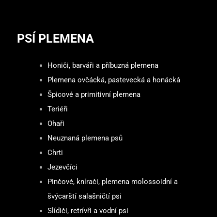
PSÍ PLEMENA
Honiči, barváři a příbuzná plemena
Plemena ovčácká, pastevecká a honácká
Špicové a primitivní plemena
Teriéři
Ohaři
Neuznaná plemena psů
Chrti
Jezevčíci
Pinčové, knírači, plemena molossoidní a
švýcarští salašničtí psi
Slídiči, retrívři a vodní psi