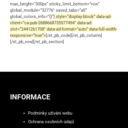
max_height=“300px“ sticky_limit_bottom=“row“
global_module=“32776″ saved_tabs=“all“
global_colors_info=“{}“]
style=“display:block“
data-ad-
client=“ca-pub-2688668735577494″
data-ad-
slot=“2441261708″
data-ad-format=“auto“
data-full-width-
responsive=“true“>
[/et_pb_code][/et_pb_column]
[/et_pb_row][/et_pb_section]
INFORMACE
Podmínky užívání webu
Ochrana osobních údajů