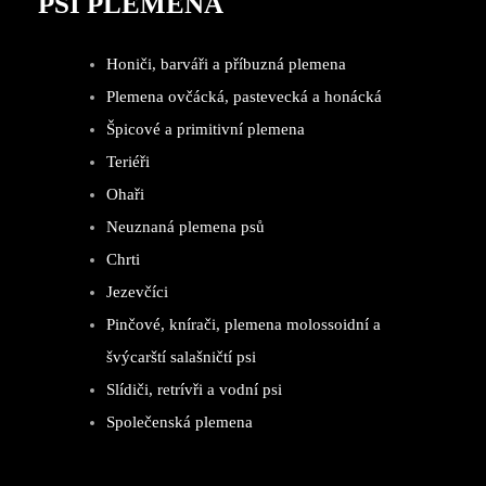
PSÍ PLEMENA
Honiči, barváři a příbuzná plemena
Plemena ovčácká, pastevecká a honácká
Špicové a primitivní plemena
Teriéři
Ohaři
Neuznaná plemena psů
Chrti
Jezevčíci
Pinčové, knírači, plemena molossoidní a
švýcarští salašničtí psi
Slídiči, retrívři a vodní psi
Společenská plemena